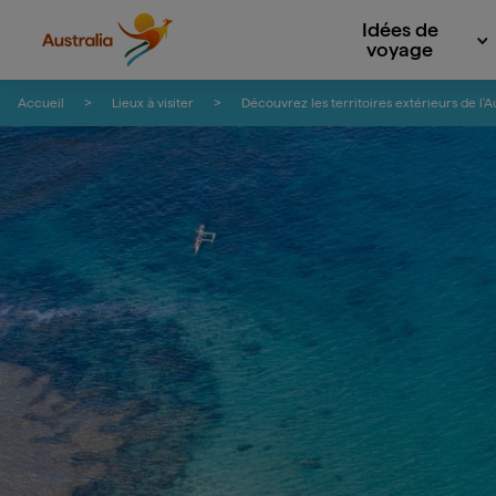
Idées de
voyage
Passer au contenu
Passer à la navigation en bas de page
Accueil
Lieux à visiter
Découvrez les territoires extérieurs de l'A