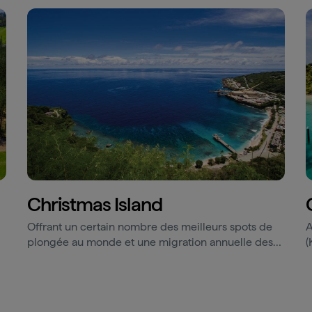
Christmas Island
Offrant un certain nombre des meilleurs spots de
A
plongée au monde et une migration annuelle des
(
crabes, Christmas Island est l'un des lieux les plus
d
singuliers de la planète.
u