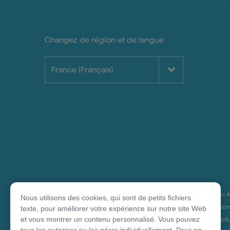
Changez de région et de langue
France (Français)
*Clause de non-responsabilité concernant les produits:
Tourism Au
Nous utilisons des cookies, qui sont de petits fichiers
services répertoriés, notamment les accréditations anti-Covid, sont 
texte, pour améliorer votre expérience sur notre site Web
et vous montrer un contenu personnalisé. Vous pouvez
se basent sur les prix minimum et maximum disponibles des produits 