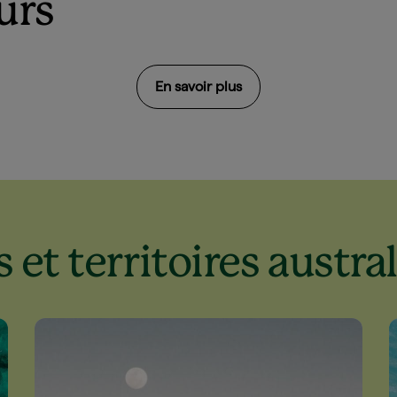
urs
En savoir plus
 et territoires austra