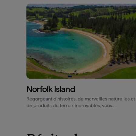
Norfolk Island
Regorgeant d'histoires, de merveilles naturelles et
de produits du terroir incroyables, vous
découvrirez bien vite que Norfolk Island a bien
d'autres trésors enfouis.