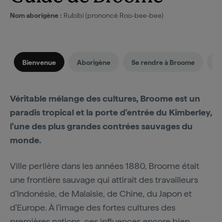
Nom aborigène :
Rubibi (prononcé Roo-bee-bee)
Bienvenue
Aborigène
Se rendre à Broome
Q
Véritable mélange des cultures, Broome est un
paradis tropical et la porte d'entrée du Kimberley,
l'une des plus grandes contrées sauvages du
monde.
Ville perlière dans les années 1880, Broome était
une frontière sauvage qui attirait des travailleurs
d'Indonésie, de Malaisie, de Chine, du Japon et
d'Europe. À l'image des fortes cultures des
premières nations, ces influences encore bien