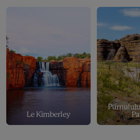
Purnululu
Le Kimberley
Pa