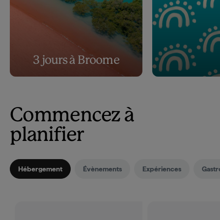
3 jours à Broome
Commencez à
planifier
Hébergement
Évènements
Expériences
Gastr