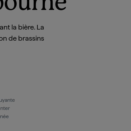
lbourne
nt la bière. La
ion de brassins
ruyante
enter
urnée