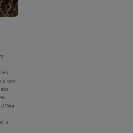
ve
apés
vez que
 ses
res
old War
t la