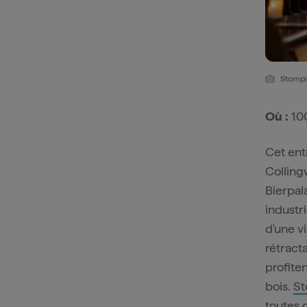
Stompi
Où :
100
Cet ent
Colling
Bierpal
industr
d'une v
rétracta
profite
bois.
St
toutes 