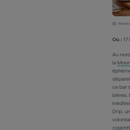
Moon D
Où :
17 
Au nord
la
Moon
éphémèr
déparei
ce bar 
bières.
inédite
Drip, u
volonta
cigaret