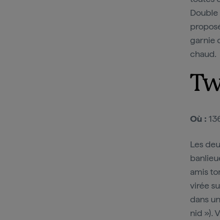
Double 
proposé
garnie d
chaud.
Tw
Où :
13
Les deux
banlieu
amis to
virée s
dans un
nid »).