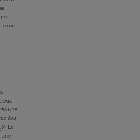
as
r »
 de miel
la
 deux
près une
réciées
t
(« Le
, une