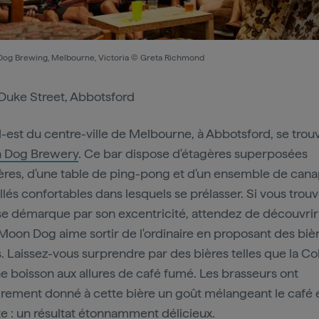
og Brewing, Melbourne, Victoria © Greta Richmond
Duke Street, Abbotsford
-est du centre-ville de Melbourne, à Abbotsford, se trou
 Dog Brewery
. Ce bar dispose d'étagères superposées
es, d'une table de ping-pong et d'un ensemble de can
llés confortables dans lesquels se prélasser. Si vous trou
se démarque par son excentricité, attendez de découvrir
 Moon Dog aime sortir de l'ordinaire en proposant des biè
s. Laissez-vous surprendre par des bières telles que la C
ne boisson aux allures de café fumé. Les brasseurs ont
irement donné à cette bière un goût mélangeant le café e
te : un résultat étonnamment délicieux.