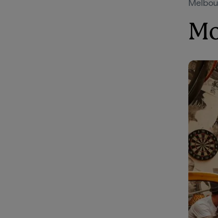
Melbour
Mo