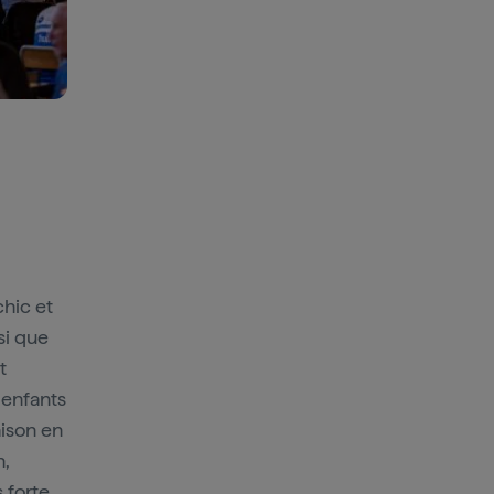
chic et
si que
t
s enfants
ison en
n,
 forte