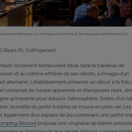
ng Ground Brewery Co, Collingwood, Victoria © Stomping Ground Brewery Co.
 Gipps St, Collingwood
repôt reconverti tentaculaire situé dans la banlieue de
wood vit au rythme effréné de ses clients, à l'image d'un
ast allemand. L'établissement présente un décor à la fois 
iel composé de tuyaux apparents et d'ampoules nues, ain
igne grimpante pour adoucir l'atmosphère. Dotée d'un toi
ble, la moitié du jardin à bières se trouve en plein-air. Le
nt également d'un espace de jeu contenant une petite ma
omping Ground
propose une vingtaine de bières pressio
classées en fonction de leur degré d'alcool, comme la très