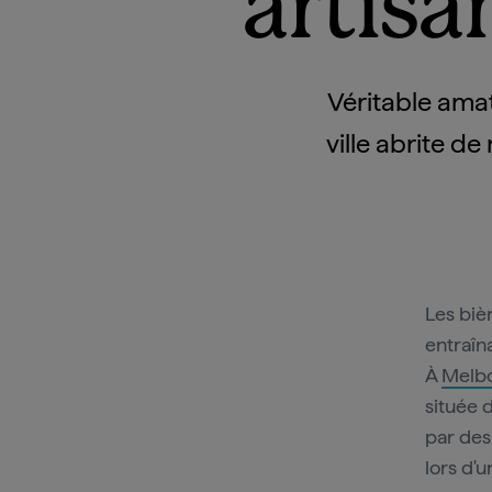
artisa
Véritable amat
ville abrite d
Les biè
entraîn
À
Melb
située 
par des 
lors d'