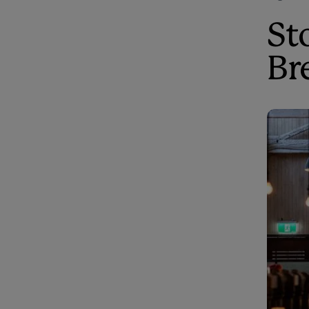
St
Br