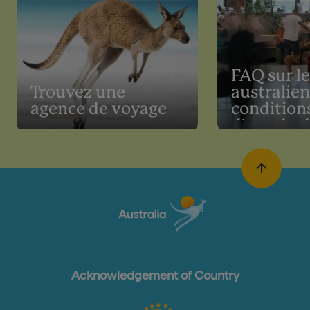
FAQ sur le
Trouvez une
australien
agence de voyage
condition
d'entrée 
Acknowledgement of Country