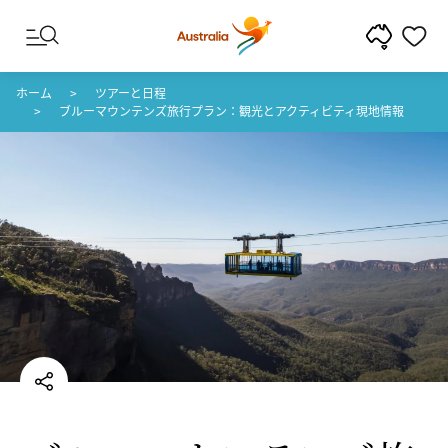
コンテンツへスキップ
フッターナビゲーションへスキップ
ホーム
ツアーと日程
ブルーマウンテンズ旅行プラン：観光とアクティビティ現地情報