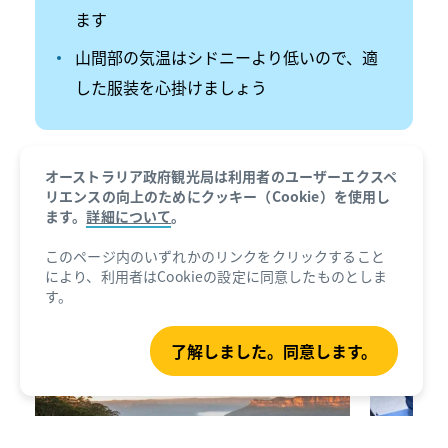
ます
山間部の気温はシドニーより低いので、適
した服装を心掛けましょう
オーストラリア政府観光局は利用者のユーザーエクスペ
1日目：ブルー・マウンテンズ入門
リエンスの向上のためにクッキー（Cookie）を使用し
ます。
詳細について
。
シドニーから車を1時間ほど走らせると、世界遺産の
このページ内のいずれかのリンクをクリックすること
原生地域、砂岩の絶壁、涼し気な滝が各所にある熱
により、利用者はCookieの設定に同意したものとしま
帯雨林の谷が連なるブルー・マウンテンズに到着し
す。
ます。このページでは、ブルー・マウンテンズ周辺
の見どころをご紹介します。
了解しました。同意します。