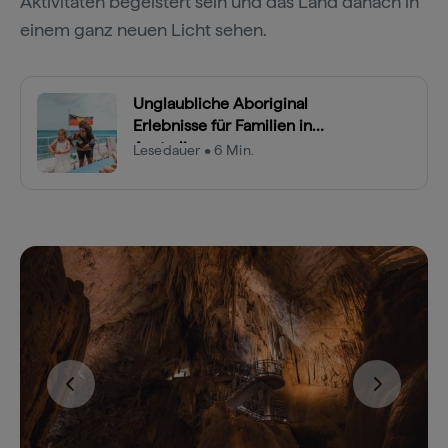
Aktivitäten begeistert sein und das Land danach in
einem ganz neuen Licht sehen.
Unglaubliche Aboriginal
Erlebnisse für Familien in
Australien
Lesedauer • 6 Min.