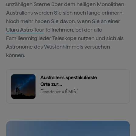
unzähligen Sterne über dem heiligen Monolithen
Australiens werden Sie sich noch lange erinnern.
Noch mehr haben Sie davon, wenn Sie an einer
Ulu
r
u Astro Tour
teilnehmen, bei der alle
Familienmitglieder Teleskope nutzen und sich als
Astronome des Wüstenhimmels versuchen
können.
Australiens spektakulärste
Orte zur
Sternenbeobachtung
Lesedauer • 5 Min.