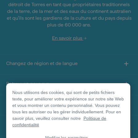
détroit de Torres en tant que propriétaires traditionnels
de la terre, de la mer et des eaux du continent australien
et qu'ils sont les gardiens de la culture et du pays depuis
plus de 60 000 ans.
En savoir plus
Changez de région et de langue
Retrouvez-nous sur
Nous utilisons des cookies, qui sont de petits fichiers
texte, pour améliorer votre expérience sur notre site Web
À propos de ce site
et vous montrer un contenu personnalisé. Vous pouvez
tous les autoriser ou les gérer individuellement. Pour en
savoir plus, veuillez consulter notre
Politique de
Autres sites
confidentialité
Modifier les paramètres