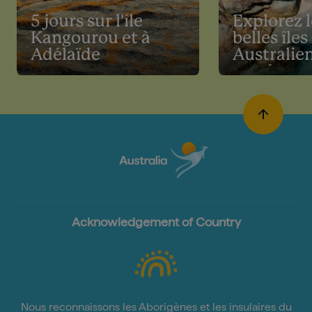
5 jours sur l'île
Explorez l
Kangourou et à
belles îles
Adélaïde
Australie
pendant 
vacances
Acknowledgement of Country
Nous reconnaissons les Aborigènes et les insulaires du