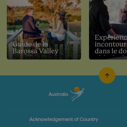
Expérienc
Guide de la
incontour
Barossa Valley
dans le d
viticole de
Barossa V
Acknowledgement of Country