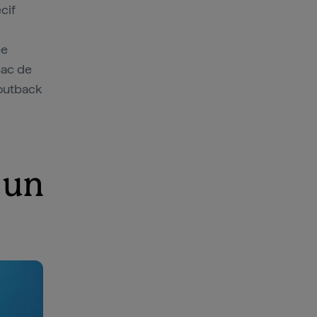
cif
ée
sac de
'outback
 un