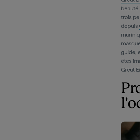
beauté 
trois p
depuis
marin q
masque 
guide, 
êtes im
Great E
Pr
l'