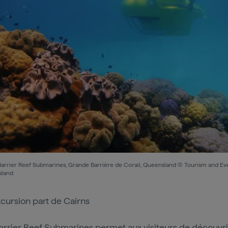
Barrier Reef Submarines, Grande Barrière de Corail, Queensland © Tourism and Ev
land
xcursion part de Cairns
arrier Reef Submarines
permet aux visiteurs de découvrir