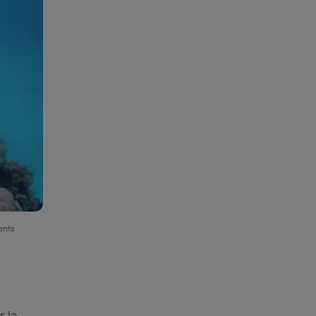
ents
 la