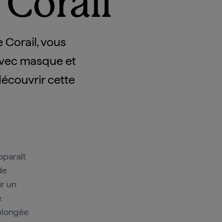
 Corail
 Corail, vous
avec masque et
découvrir cette
pparaît
de
ur un
e
 plongée