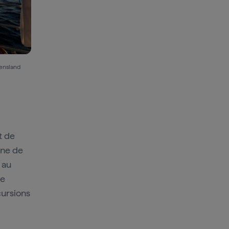
ensland
t de
ène de
 au
de
cursions