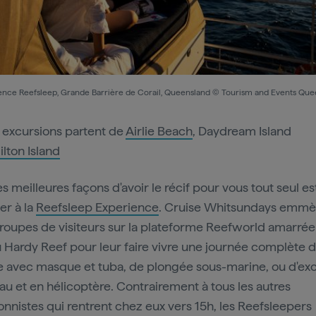
ence Reefsleep, Grande Barrière de Corail, Queensland © Tourism and Events Que
 excursions partent de
Airlie Beach
, Daydream Island
lton Island
s meilleures façons d'avoir le récif pour vous tout seul es
er à la
Reefsleep Experience
. Cruise Whitsundays emm
groupes de visiteurs sur la plateforme Reefworld amarrée
 Hardy Reef pour leur faire vivre une journée complète 
 avec masque et tuba, de plongée sous-marine, ou d'ex
au et en hélicoptère. Contrairement à tous les autres
onnistes qui rentrent chez eux vers 15h, les Reefsleepers