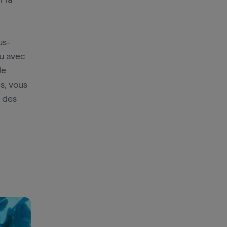
us-
ou avec
le
s, vous
des