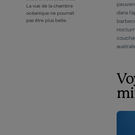
peuvent
La vue de la chambre
dans l'
océanique ne pourrait
pas être plus belle.
barbecu
nocturn
couchag
australi
Vo
mi