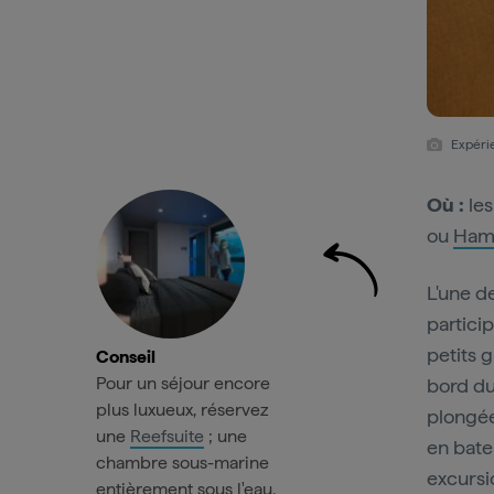
Expéri
Où :
les
ou
Hami
L'une de
particip
petits 
Conseil
Pour un séjour encore
bord du
plus luxueux, réservez
plongée
une
Reefsuite
; une
en bate
chambre sous-marine
excursi
entièrement sous l'eau.