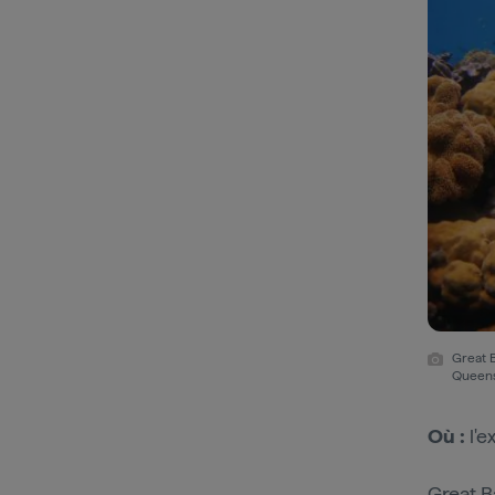
Great 
Queens
Où :
l'e
Great B