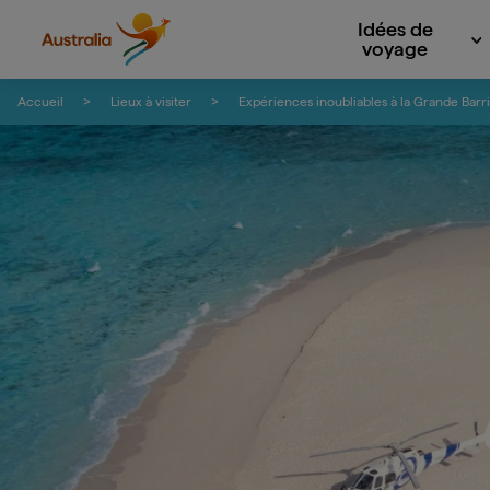
Idées de
voyage
Passer au contenu
Passer à la navigation en bas de page
Accueil
Lieux à visiter
Expériences inoubliables à la Grande Barr