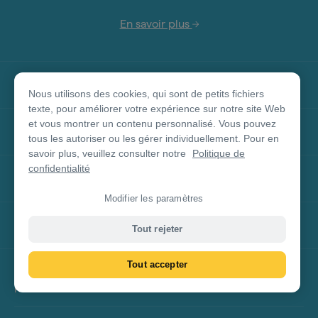
En savoir plus
Changez de région et de langue
Nous utilisons des cookies, qui sont de petits fichiers
texte, pour améliorer votre expérience sur notre site Web
et vous montrer un contenu personnalisé. Vous pouvez
Retrouvez-nous sur
tous les autoriser ou les gérer individuellement. Pour en
savoir plus, veuillez consulter notre
Politique de
confidentialité
À propos de ce site
Modifier les paramètres
Autres sites
Tout rejeter
Tout accepter
Clause de non-responsabilité concernant les
produits