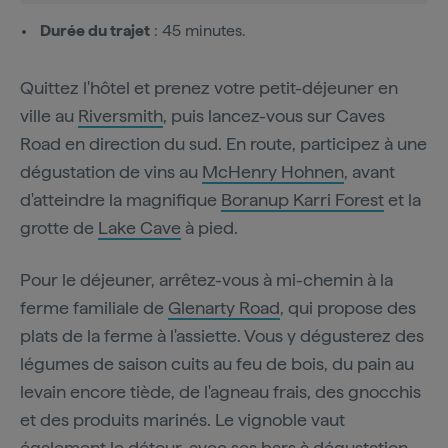
Durée du trajet
: 45 minutes.
Quittez l'hôtel et prenez votre petit-déjeuner en
ville au
Riversmith
, puis lancez-vous sur Caves
Road en direction du sud. En route, participez à une
dégustation de vins au
McHenry Hohnen
, avant
d'atteindre la magnifique
Boranup Karri Forest
et la
grotte de
Lake Cave
à pied.
Pour le déjeuner, arrêtez-vous à mi-chemin à la
ferme familiale de
Glenarty Road
, qui propose des
plats de la ferme à l'assiette. Vous y dégusterez des
légumes de saison cuits au feu de bois, du pain au
levain encore tiède, de l'agneau frais, des gnocchis
et des produits marinés. Le vignoble vaut
également le détour, avec ses bars à dégustation