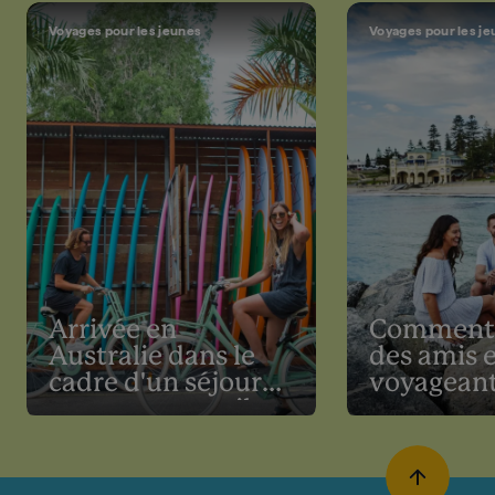
Voyages pour les jeunes
Voyages pour les j
Arrivée en
Comment s
Australie dans le
des amis 
cadre d'un séjour
voyagean
vacances-travail