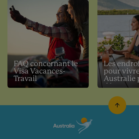
FAQ concernant le
Les endroi
Visa Vacances-
pour vivr
Travail
Australie 
détenteur
Vacances-