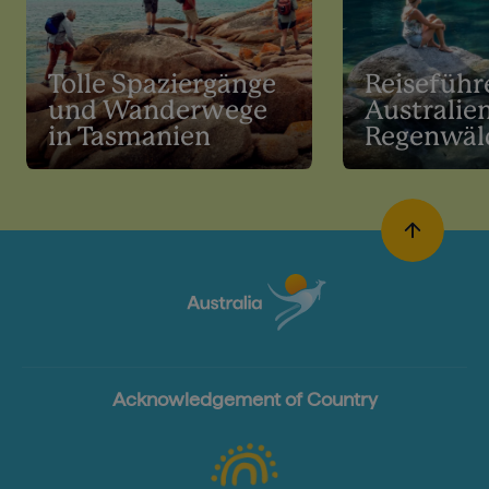
Tolle Spaziergänge
Reiseführ
und Wanderwege
Australie
in Tasmanien
Regenwäl
Acknowledgement of Country