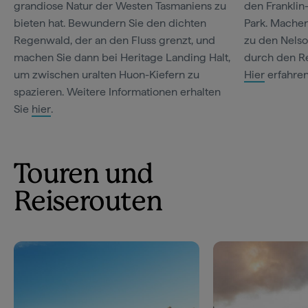
grandiose Natur der Westen Tasmaniens zu
den Franklin
bieten hat. Bewundern Sie den dichten
Park. Machen
Regenwald, der an den Fluss grenzt, und
zu den Nelso
machen Sie dann bei Heritage Landing Halt,
durch den R
um zwischen uralten Huon-Kiefern zu
Hier
erfahren
spazieren. Weitere Informationen erhalten
Sie
hier
.
Touren und
Reiserouten