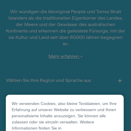
Wir würdigen die Aboriginal People und Torres Strait
Islanders als die traditionellen Eigentümer des Landes,
der Meere und der Gewässer des australischen
Kontinents und erkennen die geleistete Fürsorge, mit der
sie Kultur und Land seit über 60.000 Jahren begegnen
an.
Mehr erfahren
Wählen Sie Ihre Region und Sprache aus
Sie finden uns auf
Wir verwenden Cookies, also kleine Textdateien, um Ihre
Erfahrung auf unserer Website zu verbessern und Ihnen
personalisierte Inhalte anzuzeigen. Sie können alle
Über diese Seite
zulassen oder sie einzeln verwalten. Weitere
Informationen finden Sie in