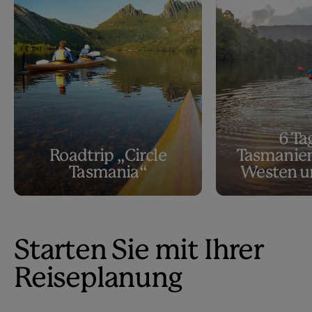
6 Ta
Roadtrip „Circle
Tasmanie
Tasmania“
Westen u
Starten Sie mit Ihrer
Reiseplanung