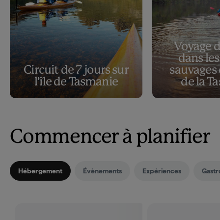
Voyage d
dans les
Circuit de 7 jours sur
sauvages 
l'île de Tasmanie
de la T
Commencer à planifier
Hébergement
Évènements
Expériences
Gastr