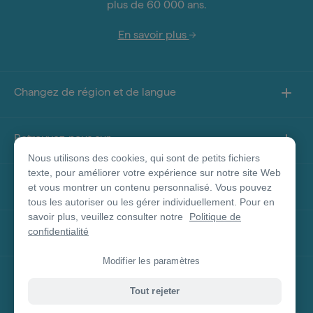
plus de 60 000 ans.
En savoir plus
Changez de région et de langue
Retrouvez-nous sur
Nous utilisons des cookies, qui sont de petits fichiers
texte, pour améliorer votre expérience sur notre site Web
À propos de ce site
et vous montrer un contenu personnalisé. Vous pouvez
tous les autoriser ou les gérer individuellement. Pour en
savoir plus, veuillez consulter notre
Politique de
Autres sites
confidentialité
Modifier les paramètres
Clause de non-responsabilité concernant les
Tout rejeter
produits