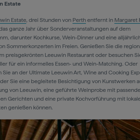
n Estate
win Estate
, drei Stunden von
Perth
entfernt in
Margaret 
das ganze Jahr über Sonderveranstaltungen auf dem
m, darunter Kochkurse, Wein-Dinner und eine alljährlic
on Sommerkonzerten im Freien. Genießen Sie die region
m preisgekrönten Leeuwin Restaurant oder besuchen Si
ler für ein informelles Essen‑ und Wein-Matching. Oder
Sie an der Ultimate Leeuwin Art, Wine and Cooking Ex
ei der Sie eine begleitete Besichtigung von Kunstwerken 
ng von Leeuwin, eine geführte Weinprobe mit passend
len Gerichten und eine private Kochvorführung mit lokal
ten genießen können.