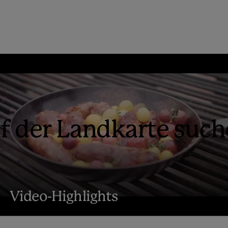
f der Landkarte suc
Video-Highlights
Play
hlights