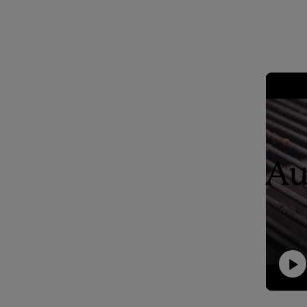
Au
Video-Hig