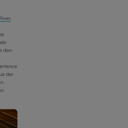
River
,
he
ale
e den
perience
aus der
en
en