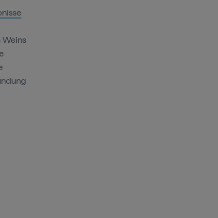
bnisse
n Weins
e
e
kundung