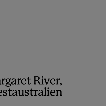
Video
rgaret River,
staustralien