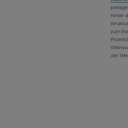
preisge
hinter 
struktu
zum Es
Picknic
Weinwa
der Wei