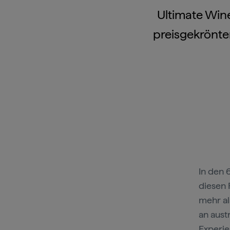
Ultimate Wine
preisgekrönter
In den 
diesen 
mehr al
an aust
Experie