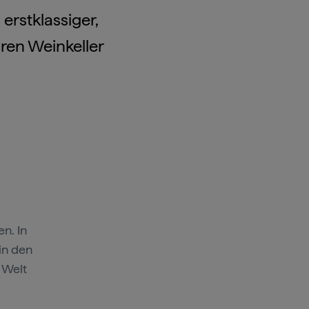
erstklassiger,
hren Weinkeller
n. In
in den
 Welt