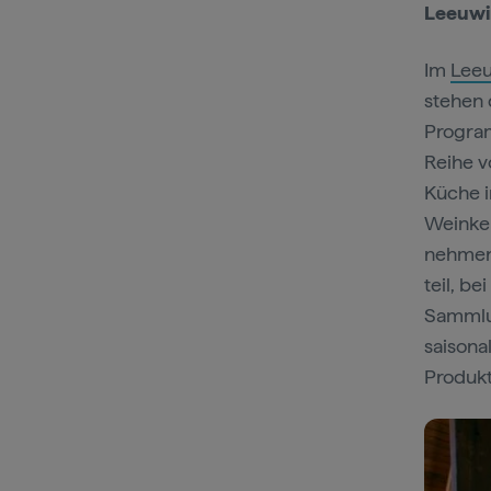
Leeuwi
Im
Leeu
stehen 
Program
Reihe v
Küche i
Weinkel
nehmen 
teil, b
Sammlu
saisona
Produk