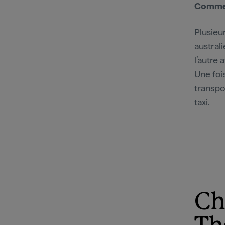
Commen
Plusieu
austral
l’autre
Une fois
transpo
taxi.
Ch