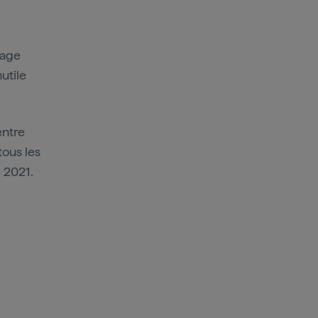
lage
utile
entre
tous les
e 2021.