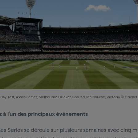
 Day Test, Ashes Series, Melbourne Cricket Ground, Melbourne, Victoria © Cricket 
z à l’un des principaux événements
es Series se déroule sur plusieurs semaines avec cinq m