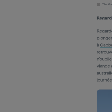
The Ga
Regard
Regarde
plonger
à
Gabb
retrouv
n’oublie
viande 
austral
journée