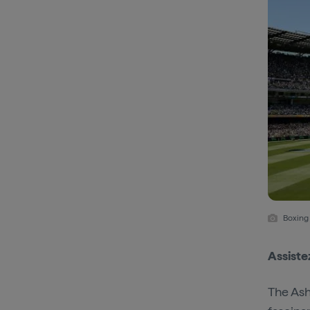
Boxing
Assiste
The Ash