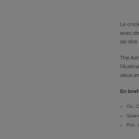
Le crick
avec de
de dire
The Ash
l’Austra
deux an
En bref
Où : 
Quand
Prix :