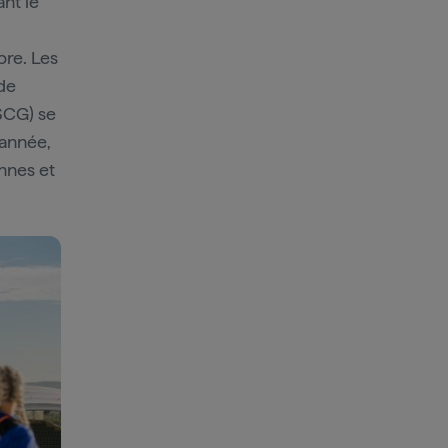
nt le
bre. Les
de
(SCG) se
 année,
ennes et