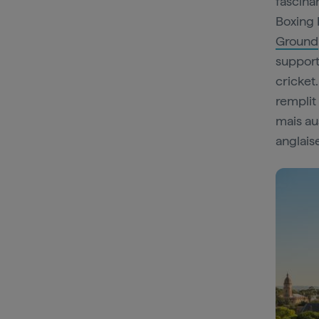
fascina
Boxing 
Ground
support
cricket
remplit
mais aus
anglais