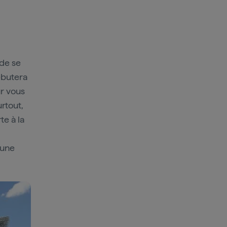
de se
ébutera
r vous
rtout,
te à la
’une