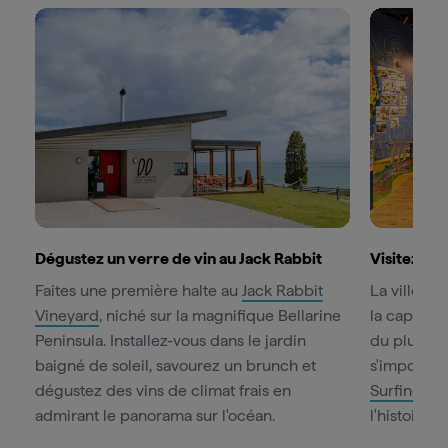
Dégustez un verre de vin au Jack Rabbit
Visitez un
Faites une première halte au
Jack Rabbit
La ville d
Vineyard
, niché sur la magnifique Bellarine
la capitale
Peninsula. Installez-vous dans le jardin
du plus g
baigné de soleil, savourez un brunch et
s'impose do
dégustez des vins de climat frais en
Surfing M
admirant le panorama sur l'océan.
l'histoire, 