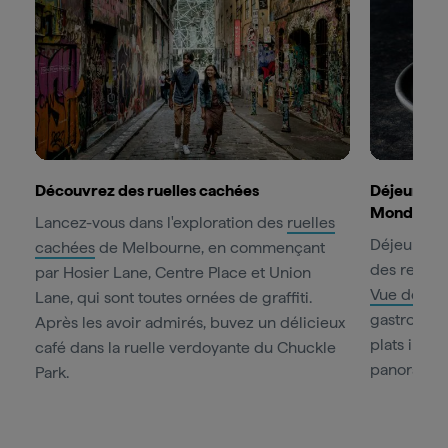
Découvrez des ruelles cachées
Déjeuner a
Monde
Lancez-vous dans l'exploration des
ruelles
Déjeunez a
cachées
de Melbourne, en commençant
des restaur
par Hosier Lane, Centre Place et Union
Vue de M
Lane, qui sont toutes ornées de graffiti.
gastronom
Après les avoir admirés, buvez un délicieux
plats inspi
café dans la ruelle verdoyante du Chuckle
panoramiqu
Park.