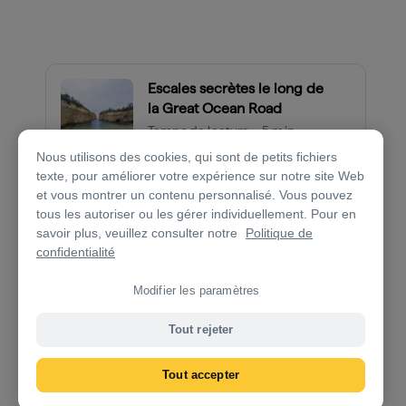
Escales secrètes le long de
la Great Ocean Road
Temps de lecture • 5 min
Nous utilisons des cookies, qui sont de petits fichiers
texte, pour améliorer votre expérience sur notre site Web
et vous montrer un contenu personnalisé. Vous pouvez
tous les autoriser ou les gérer individuellement. Pour en
Jour 3 : De Birregurra à Dunkeld
savoir plus, veuillez consulter notre
Politique de
confidentialité
4.5hrs
323km (201mi)
Modifier les paramètres
Poursuivez vers l'ouest pour passer une journée à
découvrir des attractions naturelles, des restaurants
Tout rejeter
légendaires ainsi qu'une faune et une flore
exceptionnelles. La destination finale d'aujourd'hui
Tout accepter
est le
Grampians National Park
, un paysage escarpé