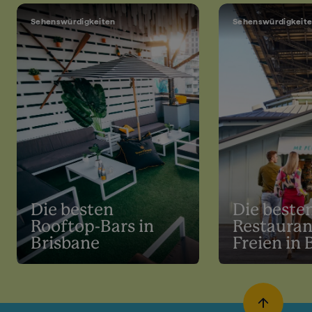
Sehenswürdigkeiten
Sehenswürdigkeit
Die besten
Die beste
Rooftop-Bars in
Restauran
Brisbane
Freien in 