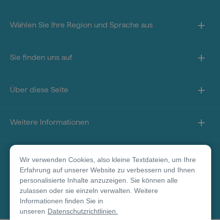
Wählen Sie Ihre Region und Sprache aus
Sie finden uns auf
Über diese Seite
Weitere Informationen
*Haftungsausschluss für Produkte
Wir verwenden Cookies, also kleine Textdateien, um Ihre
Erfahrung auf unserer Website zu verbessern und Ihnen
personalisierte Inhalte anzuzeigen. Sie können alle
zulassen oder sie einzeln verwalten. Weitere
© Tourism Australia 2026
Informationen finden Sie in
unseren
Datenschutzrichtlinien.