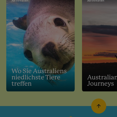
Aktivitäten
Aktivitäten
Wo Sie Australiens
niedlichste Tiere
Australian
treffen
Journeys