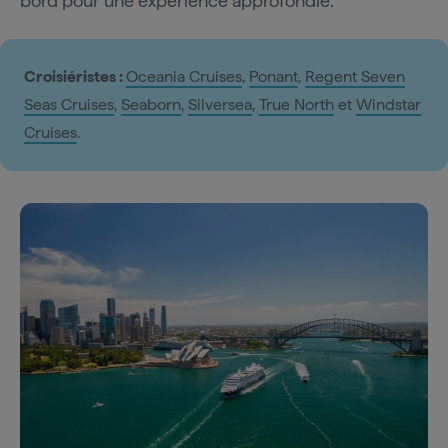
bord pour une expérience approfondie.
Croisiéristes :
Oceania Cruises
,
Ponant
,
Regent Seven
Seas Cruises
,
Seaborn
,
Silversea
,
True North
et
Windstar
Cruises
.