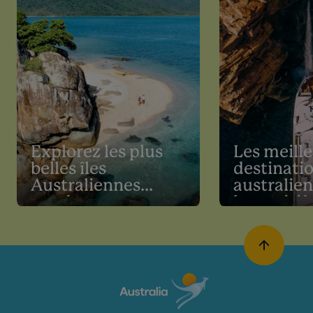
Explorez les plus
Les meill
belles îles
destinati
Australiennes
australie
pendant vos
les croisiè
vacances