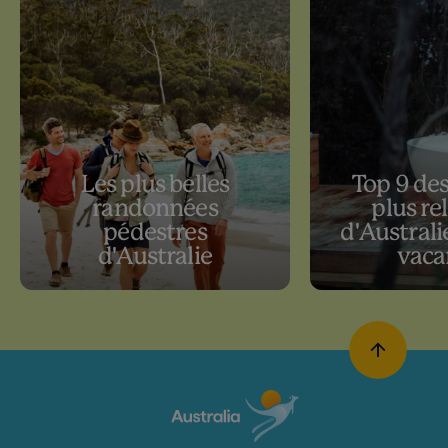
Les plus belles
Top 9 des
randonnées
plus re
pédestres
d'Australi
d'Australie
vaca