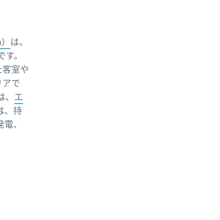
n）
は、
です。
た客室や
リアで
は、
エ
は、持
発電、