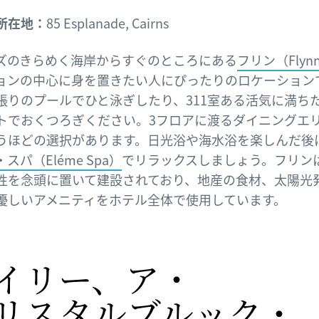
所在地：
85 Esplanade, Cairns
ズのきらめく海岸からすぐのところにある
フリン（Flyn
ョンの中心に身を置きたい人にぴったりのロケーション
張りのプールでひと泳ぎしたり、311室ある活気に満ち
トでおくつろぎください。3フロアに渡るダイニングエ
うほどの選択があります。日光浴や海水浴を楽しんだ後
スパ（Eléme Spa）
でリラックスしましょう。フリン
性を念頭に置いて建設されており、地産の食材、太陽光
優しいアメニティをホテル全体で使用しています。
イリー、
​ア・
リスタルブルック・​​​