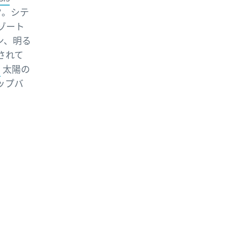
ク。シテ
ゾート
ン、明る
されて
、
太陽の
ップバ
、