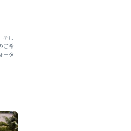
、そし
のご希
ォータ