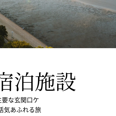
め宿泊施設
への主要な玄関口ケ
、活気あふれる旅