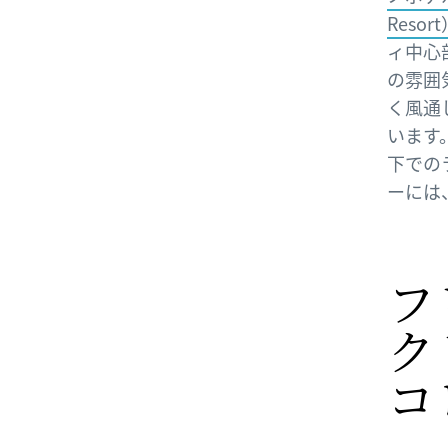
Resor
ィ中心
の雰囲
く風通
います
下での
ーには
フ
ク
コ