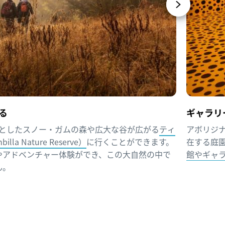
る
ギャラリ
々としたスノー・ガムの森や広大な谷が広がる
ティ
アボリジ
a Nature Reserve）
に行くことができます。
在する庭
やアドベンチャー体験ができ、この大自然の中で
館やギャ
ん。