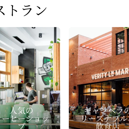
レストラン
人気の
キャンベラ
コーヒーショッ
リーズナブル
プ
飲食店