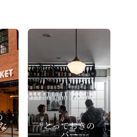
の
な
とって
​おきの
バー