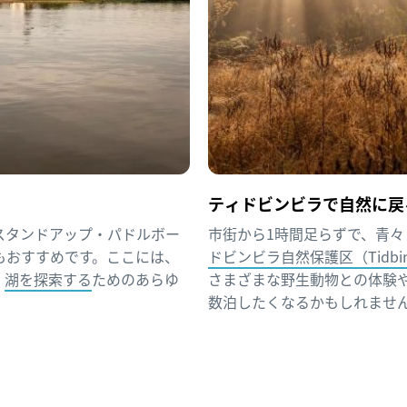
ティドビンビラで自然に戻
スタンドアップ・パドルボー
市街から1時間足らずで、青
もおすすめです。ここには、
ドビンビラ自然保護区（Tidbinbill
、
湖を探索する
ためのあらゆ
さまざまな野生動物との体験
数泊したくなるかもしれませ