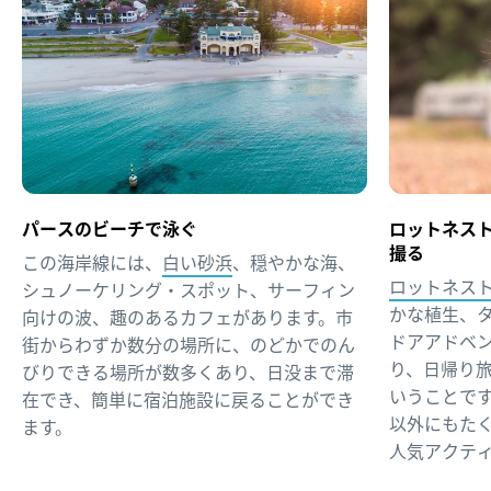
パースのビーチで泳ぐ
ロットネス
撮る
この海岸線には、
白い砂浜
、穏やかな海、
ロットネスト島（
シュノーケリング・スポット、サーフィン
かな植生、
向けの波、趣のあるカフェがあります。市
ドアアドベ
街からわずか数分の場所に、のどかでのん
り、日帰り
びりできる場所が数多くあり、日没まで滞
いうことで
在でき、簡単に宿泊施設に戻ることができ
以外にもた
ます。
人気アクテ