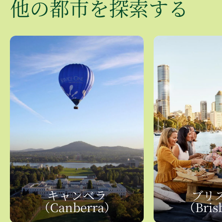
他の
​都市を
​探索する
キャンベラ​
ブリス
（Canberra）
（Bris