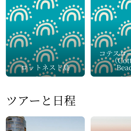
コテスロー
（Cott
ロットネスト島
Bea
ツアーと
​日程