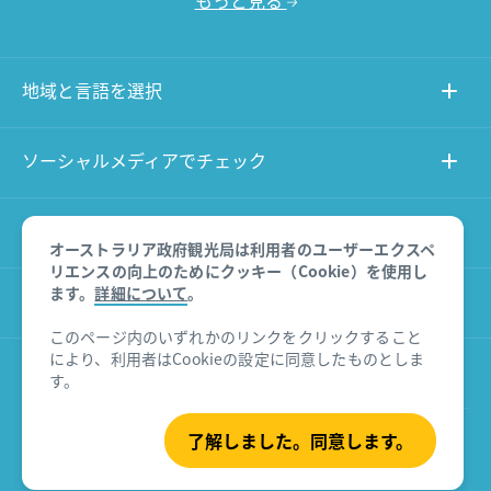
地域と言語を選択
ソーシャルメディアでチェック
このサイトについて
オーストラリア政府観光局は利用者のユーザーエクスペ
リエンスの向上のためにクッキー（Cookie）を使用し
ます。
詳細について
。
その他のサイト
このページ内のいずれかのリンクをクリックすること
により、利用者はCookieの設定に同意したものとしま
商品に関する免責事項
す。
了解しました。同意します。
© Tourism Australia 2026