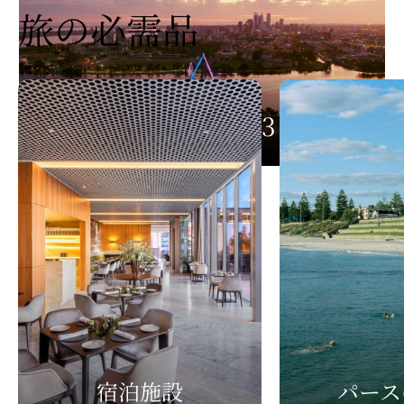
旅の
​必需品
パースで過ごす3日間
Play
パースで過ごす3日間
Video
宿泊施設
パース