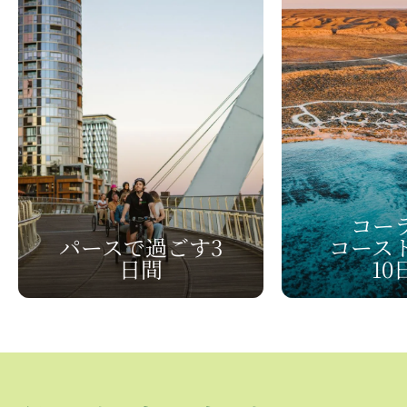
コーラ
パースで
​過ごす3​
コース
日間
10