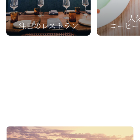
人
注目の
​レストラン
コーヒー