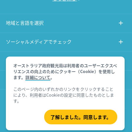
地域と言語を選択
ソーシャルメディアでチェック
このサイトについて
オーストラリア政府観光局は利用者のユーザーエクスペ
リエンスの向上のためにクッキー（Cookie）を使用し
ます。
詳細について
。
その他のサイト
このページ内のいずれかのリンクをクリックすること
により、利用者はCookieの設定に同意したものとしま
商品に関する免責事項
す。
了解しました。同意します。
© Tourism Australia 2026