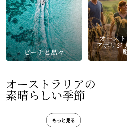
オースト
アボリジ
ビーチと
​島々​​​
オーストラリアの
素晴らしい
​季節
もっと見る