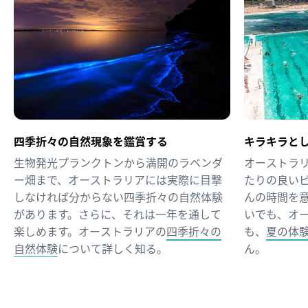
四季折々の自然現象を鑑賞する
キラキラと
生物発光プランクトンから満開のラベンダ
オーストラ
ー畑まで、オーストラリアには実際に目撃
たりの良い
しなければ分からない四季折々の自然体験
んの時間を
があります。さらに、それは一年を通して
いでも、オ
楽しめます。オーストラリアの
四季折々の
も、
夏の体
自然体験
について詳しく知る。
ん。