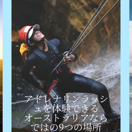
アドレナリンラッシ
ュを
​体験できる
オーストラリアなら
ではの
​9つの
​場所