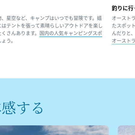
釣りに行
物、星空など、キャンプはいつでも冒険です。嬉
オースト
にはテントを張って素晴らしいアウトドアを楽し
たスポッ
たくさんあります。
国内の人気キャンピングスポ
んだりと
しょう。
オースト
体感する