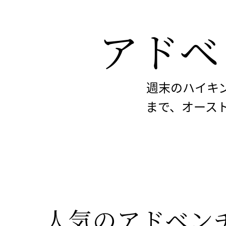
アドベ
週末のハイキ
まで、オース
人気の
アドベン