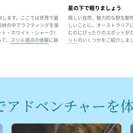
星の下で眠りましょう
束します。ここでは世界で最
険しい自然、魅力的な野生動
雨林の中でラフティングを楽
しいことに、オーストラリア
ート・ホワイト・シャーク）
むのにぴったりのスポットが
って、
スリル満点の体験
に挑
ット
のいくつかをご紹介しま
で
​アドベンチャーを
​