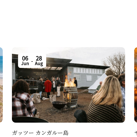
06
28
-
Jun
Aug
ガッツー カンガルー島