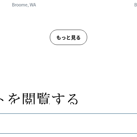
Broome
,
WA
B
もっと見る
トを
​閲覧する