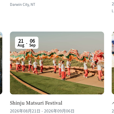
Darwin City
,
NT
L
21
06
-
Aug
Sep
Shinju Matsuri Festival
2026年08月21日 - 2026年09月06日