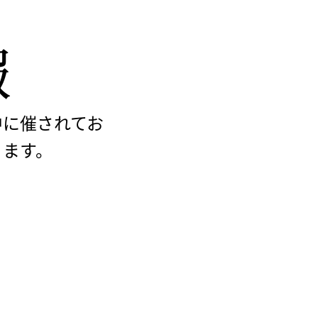
報
中に催されてお
ります。