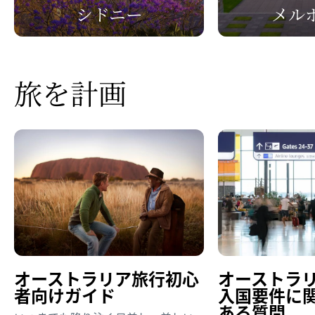
シドニー
メル
旅を
​計画
オーストラリア旅行初心
オーストラ
者向けガイド
入国要件に
​
ある
​質問