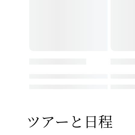
ツアーと
​日程