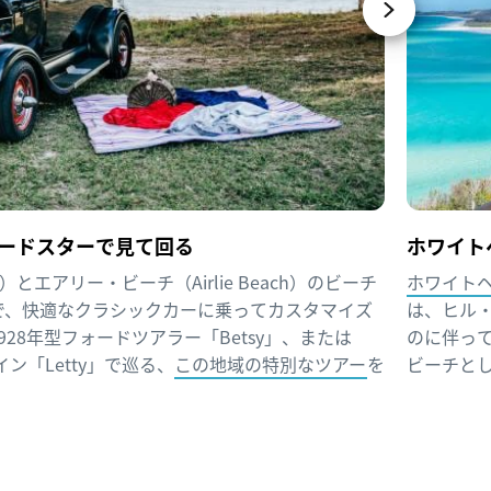
ードスターで見て回る
ホワイト
e）とエアリー・ビーチ（Airlie Beach）のビーチ
ホワイトヘブ
で、快適なクラシックカーに乗ってカスタマイズ
は、ヒル・
28年型フォードツアラー「Betsy」、または
のに伴っ
ン「Letty」で巡る、
この地域の特別なツアー
を
ビーチと