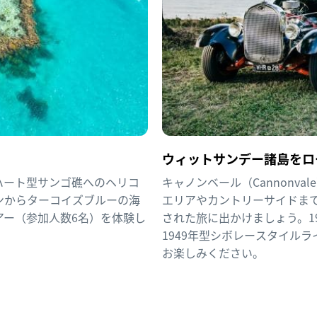
ウィットサンデー諸島をロ
ハート型サンゴ礁へのヘリコ
キャノンベール（Cannonval
ンからターコイズブルーの海
エリアやカントリーサイドま
アー（参加人数6名）を体験し
された旅に出かけましょう。19
1949年型シボレースタイルライ
お楽しみください。