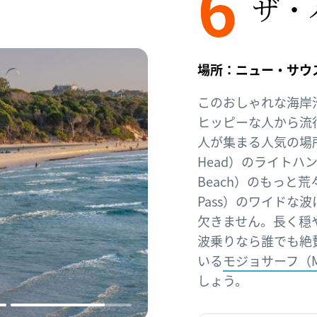
6
ザ・
場所：ニュー・サウ
このおしゃれな海岸沿
ヒッピーな人から流
人が集まる人気の場所
Head）のライトハン
Beach）のもっと
Pass）のワイドな
欠きません。長く穏
波乗りなら誰でも絶
いる
モジョサーフ（Mo
しょう。