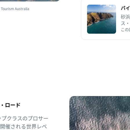
バイ
m Australia
砂浜
ス・
楽園
この
・ロード
界トップクラスのプロサー
に開催される世界レベ