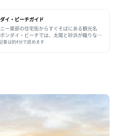
ダイ・ビーチガイド
ニー東部の住宅街からすぐそばにある観光名
ボンダイ・ビーチでは、太陽と砂浜が織りなす
ナミックな風景だけでなく、賑やかでオシャレ
記事は約4分で読めます
ーンや、一流レストランにカフェまでも楽しめ
。