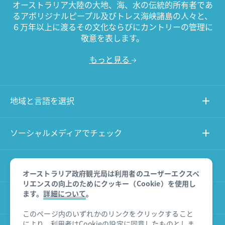
オーストラリア大陸の大地、海、水の伝統的所有者であ
るアボリジナルピープル及びトレス海峡諸島の人々と、
６万年以上に渡るその文化ならびにカントリーの管理に
敬意を表します。
もっと見る
地域と言語を選択
ソーシャルメディアでチェック
このサイトについて
オーストラリア政府観光局は利用者のユーザーエクスペ
リエンスの向上のためにクッキー（Cookie）を使用し
ます。
詳細について
。
その他のサイト
このページ内のいずれかのリンクをクリックすること
により、利用者はCookieの設定に同意したものとしま