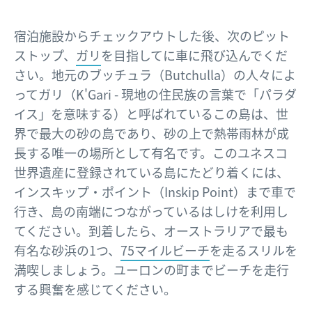
宿泊施設からチェックアウトした後、次のピット
ストップ、
ガリ
を目指してに車に飛び込んでくだ
さい。地元のブッチュラ（Butchulla）の人々によ
ってガリ（K'Gari - 現地の住民族の言葉で「パラダ
イス」を意味する）と呼ばれているこの島は、世
界で最大の砂の島であり、砂の上で熱帯雨林が成
長する唯一の場所として有名です。このユネスコ
世界遺産に登録されている島にたどり着くには、
インスキップ・ポイント（Inskip Point）まで車で
行き、島の南端につながっているはしけを利用し
てください。到着したら、オーストラリアで最も
有名な砂浜の1つ、
75マイルビーチ
を走るスリルを
満喫しましょう。ユーロンの町までビーチを走行
する興奮を感じてください。