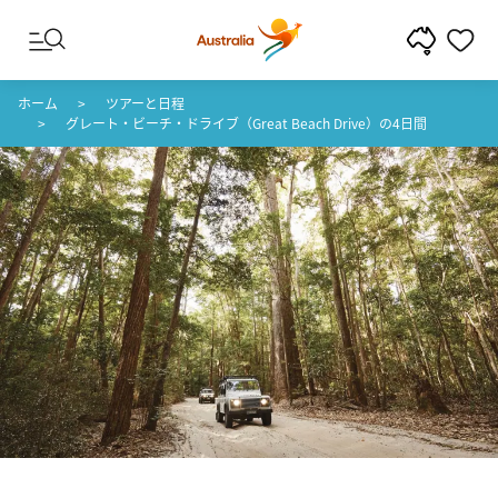
コンテンツへスキップ
フッターナビゲーションへスキップ
ホーム
ツアーと日程
グレート・ビーチ・ドライブ（Great Beach Drive）の4日間