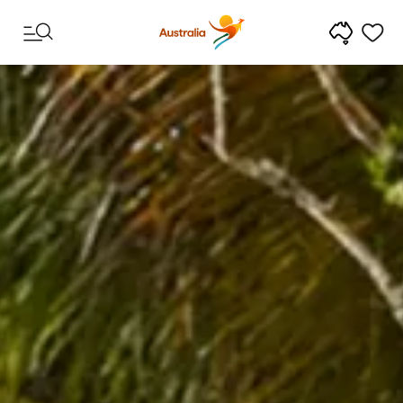
Skip to content
Skip to footer navigation
「グッデイ！」からはじ