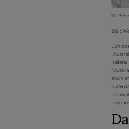
Monste
Où :
We
L'un de
l'Austr
italien
Toute l
étant e
cuite da
incroya
préparé
Da