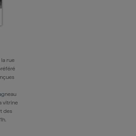
 la rue
préféré
conçues
r agneau
 vitrine
rt des
11h.