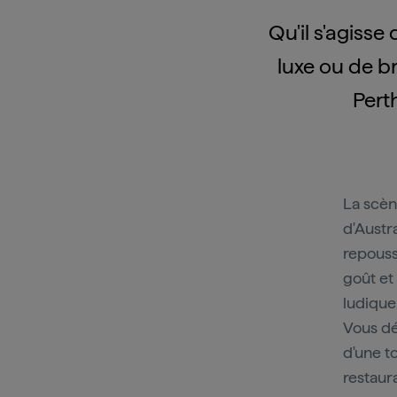
Qu'il s'agisse
luxe ou de b
Pert
La scè
d'Austr
repousse
goût et
ludique
Vous dé
d'une t
restaur