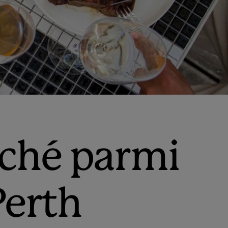
rché parmi
Perth