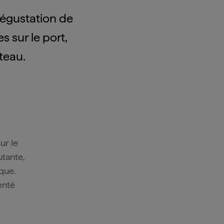
 dégustation de
 sur le port,
teau.
ur le
utante,
ique.
enté