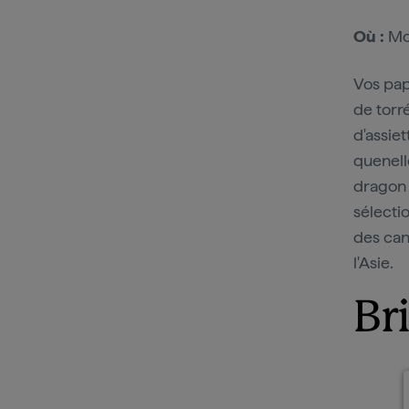
Où :
Mo
Vos pap
de torr
d'assiet
quenelle
dragon »
sélecti
des can
l'Asie.
Br