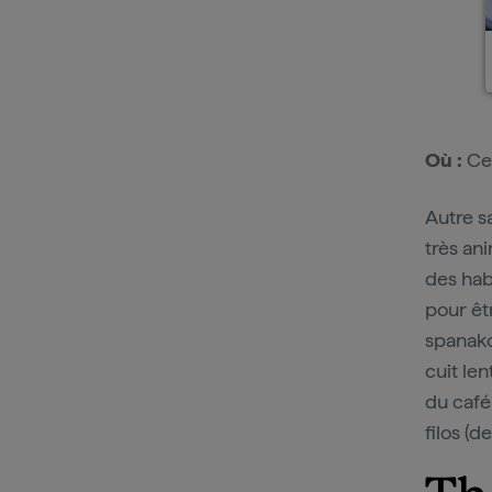
Où :
Cen
Autre s
très an
des habi
pour êt
spanakop
cuit le
du café
filos (d