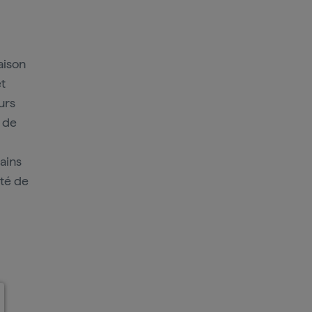
aison
t
urs
e de
tains
ôté de