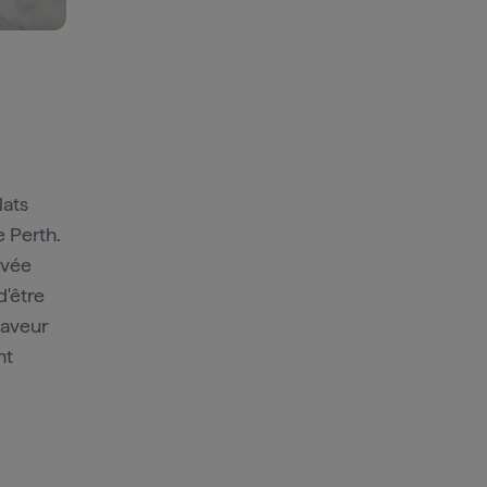
lats
e Perth.
evée
d'être
saveur
nt