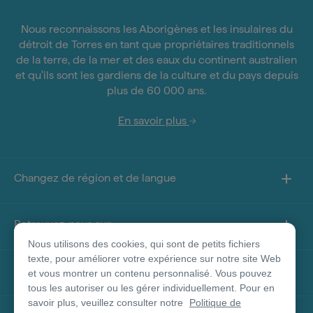
Nous reconnaissons les Aborigènes et les insulaires du
détroit de Torres en tant que propriétaires traditionnels
de la terre, de la mer et des eaux du continent australien
et qu'ils sont les gardiens de la culture et du pays depuis
plus de 60 000 ans.
En savoir plus
Changez de région et de langue
Retrouvez-nous sur
Nous utilisons des cookies, qui sont de petits fichiers
texte, pour améliorer votre expérience sur notre site Web
À propos de ce site
et vous montrer un contenu personnalisé. Vous pouvez
tous les autoriser ou les gérer individuellement. Pour en
savoir plus, veuillez consulter notre
Politique de