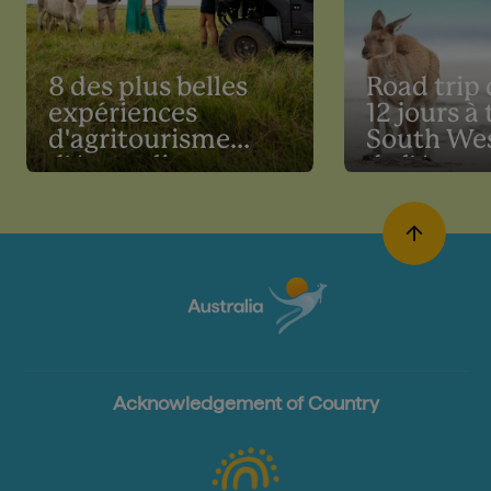
8 des plus belles
Road trip
expériences
12 jours à 
d'agritourisme
South We
d'Australie
de l'Austr
Occidenta
Acknowledgement of Country