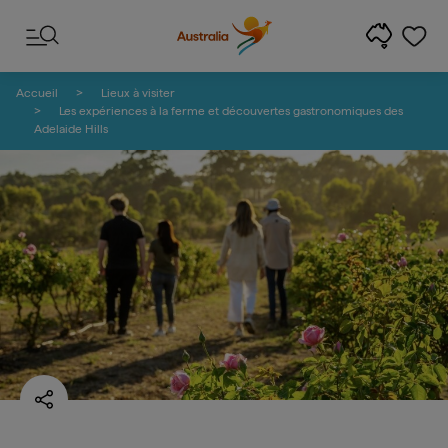
Passer au contenu
Passer à la navigation en bas de page
Accueil
Lieux à visiter
Les expériences à la ferme et découvertes gastronomiques des
Adelaide Hills