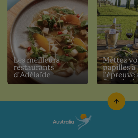
Les meilleurs
Mettez vo
restaurants
papilles à
d'Adélaïde
l'épreuve 
5 road tri
gastrono