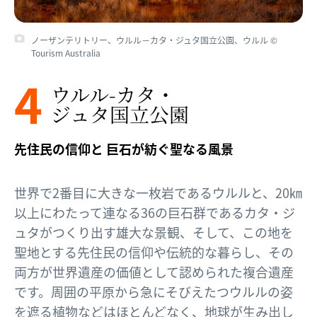
ノーザンテリトリー、ウルル－カタ・ジュタ国立公園、ウルル ©
Tourism Australia
4
ウルル-カタ・
ジュタ国立公園
先住民の信仰と 巨石が紡ぐ聖なる風景
世界で2番目に大きな一枚岩であるウルルと、20㎞
以上にわたって連なる36の巨石群であるカタ・ジ
ュタがつくり出す雄大な景観、そして、この地を
聖地とする先住民の信仰や伝統的な暮らし、その
両方が世界遺産の価値として認められた複合遺産
です。周囲の平原から急にそびえたつウルルの姿
を遮る植物などはほとんどなく、地球が生み出し