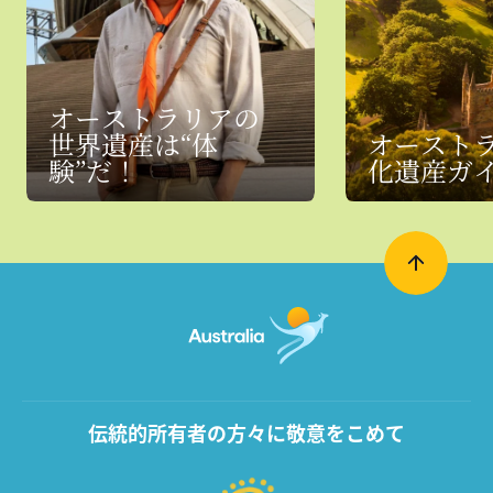
オーストラリアの
世界遺産は“体
オーストラ
験”だ！
化遺産ガ
伝統的所有者の方々に敬意をこめて