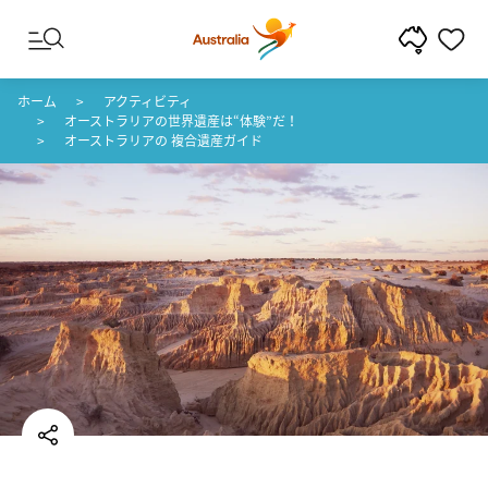
コンテンツへスキップ
フッターナビゲーションへスキップ
ホーム
アクティビティ
オーストラリアの世界遺産は“体験”だ！
オーストラリアの 複合遺産ガイド