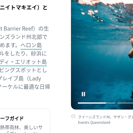
ニイトマキエイ）と
rrier Reef）の生
ンズランド州北部で
めます。
ヘロン島
ルをしたり、砂浜に
ディ・エリオット島
ビングスポットとし
レイブ島（Lady
ュノーケルに最適な日帰
クイーンズランド州、サザン・グレー
ーフガイド
Events Queensland
熱帯雨林、美しいサ