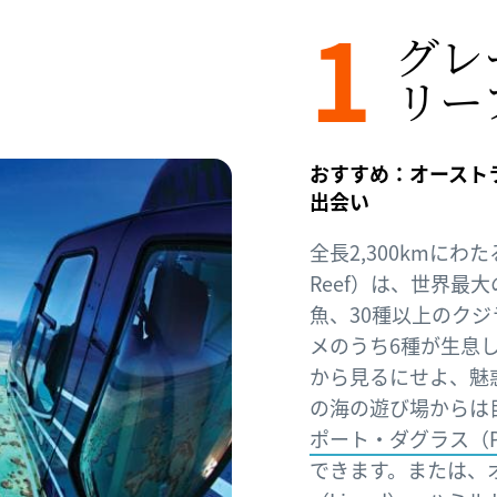
1
グレ
リー
おすすめ：オースト
出会い
全長2,300kmにわた
Reef）は、世界最
魚、30種以上のク
メのうち6種が生息
から見るにせよ、魅
の海の遊び場からは
ポート・ダグラス（Por
できます。または、オ