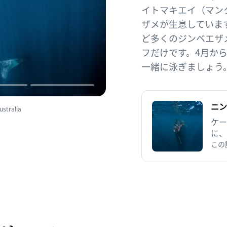
イトマキエイ（マン
ザメが生息していま
ど多くのジンベエザ
フだけです。4月か
一緒に泳ぎましょう
ニン
tralia
ケー
に、
ンが
この
は、
てい