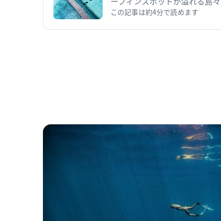
ーフィンスポットが溢れる島々
ばれる理由はここにあります。
この記事は約4分で読めます