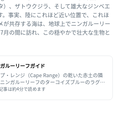
タ）、ザトウクジラ、そして雄大なジンベエ
す。事実、陸にこれほど近い位置で、これほ
メが共存する海は、地球上でニンガルーリー
ら7月の間に訪れ、この穏やかで壮大な生物と
。
ガルーリーフガイド
プ・レンジ（Cape Range）の乾いた赤土の隣
ニンガルーリーフのターコイズブルーのラグー
広がっています。生命が溢れるこのサンゴ礁に
記事は約4分で読めます
世界でも指折りの素晴らしい海洋生物が生息し
ます。