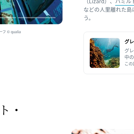
（Lizard）、
ハミルト
などの人里離れた島
う。
 qualia
グレ
グレ
中の
ット
この
由が
ト・