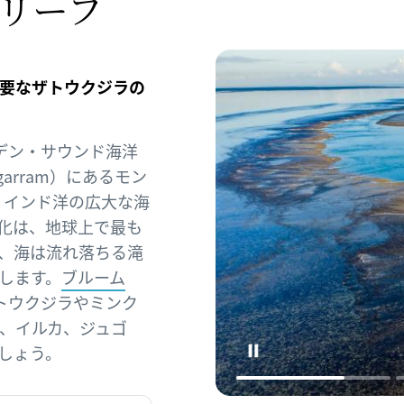
リーフ
要なザトウクジラの
カムデン・サウンド海洋
ng-garram）にあるモン
）は、インド洋の広大な海
化は、地球上で最も
、海は流れ落ちる滝
します。
ブルーム
トウクジラやミンク
、イルカ、ジュゴ
しょう。