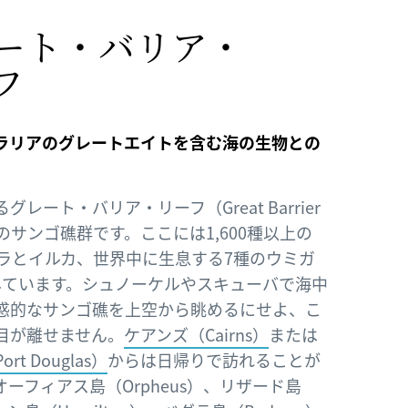
ート・バリア・
フ
ラリアのグレートエイトを含む海の生物との
るグレート・バリア・リーフ（Great Barrier
大のサンゴ礁群です。ここには1,600種以上の
ジラとイルカ、世界中に生息する7種のウミガ
しています。シュノーケルやスキューバで海中
惑的なサンゴ礁を上空から眺めるにせよ、こ
目が離せません。
ケアンズ（Cairns）
または
t Douglas）
からは日帰りで訪れることが
ーフィアス島（Orpheus）、リザード島