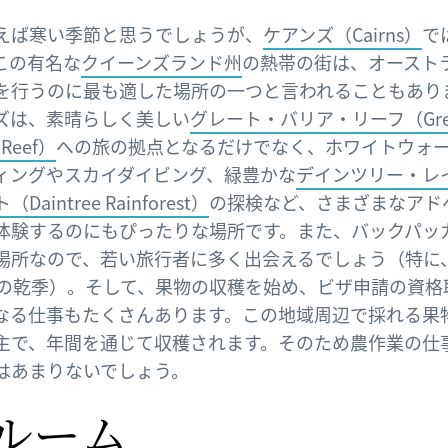
えば寒い季節と思うでしょうが、
ケアンズ（Cairns）
で
この有名な
クイーンズランド州
の熱帯の街は、オースト
を行うのに最も適した場所の一つと言われることもあり
ズは、素晴らしく美しい
グレート・バリア・リーフ（Gre
r Reef）
への旅の拠点となるだけでなく、ホワイトウォ
ィングやスカイダイビング、緑豊かな
デインツリー・レ
Daintree Rainforest）
の探検など、さまざまなアド
体験するのにもぴったりな場所です。また、バックパッ
場所なので、若い旅行者に多く出会えるでしょう（特に
月の乾季）。そして、果物の収穫を始め、ビザ申請の資格
なる仕事もたくさんあります。この地域周辺で採れる果
主で、年間を通じて収穫されます。そのため農作業の仕
はあまりないでしょう。
ルーム