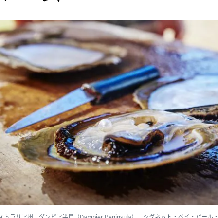
ストラリア州、ダンピア半島（Dampier Peninsula）、シグネット・ベイ・パール