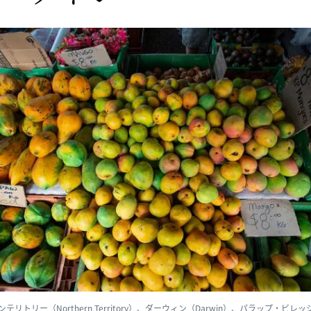
テリトリー（Northern Territory）、ダーウィン（Darwin）、パラップ・ビレ