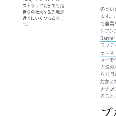
ストラリア北部でも指
冬とい
折りの壮大な観光地が
ます。
近くにいくつもありま
で農業
す。
ケアン
Barrie
ラフテ
ォレスト（
ャーを
人気の
ら11
対象と
ナナが
ること
ブ