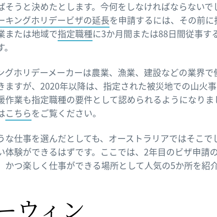
ばそうと決めたとします。今何をしなければならないで
ーキングホリデービザの延長
を申請するには、その前に
業または地域で
指定職種
に3か月間または88日間従事す
す。
ングホリデーメーカーは農業、漁業、建設などの業界で
きますが、2020年以降は、指定された被災地での山火
援作業も指定職種の要件として認められるようになりま
は
こちら
をご覧ください。
うな仕事を選んだとしても、オーストラリアではそこで
い体験ができるはずです。ここでは、2年目のビザ申請
、かつ楽しく仕事ができる場所として人気の5か所を紹
ーウィン