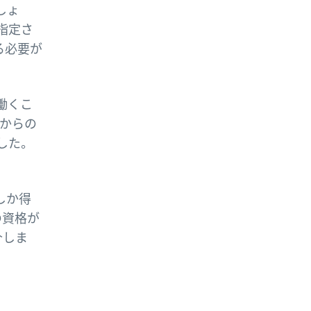
しょ
指定さ
る必要が
働くこ
事からの
した。
しか得
の資格が
介しま