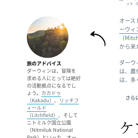
ット（Par
オース
ーウィン
（Mit
から来
ダーウ
旅のアドバイス
ダーウィンは、冒険を
は、農
求める人にとっては絶好
は、多
の活動拠点になるでし
ょう。
カカドゥ
さら
（Kakadu）
、
リッチフ
ィールド
（Litchfield）
、そして
ケ
ニトミルク国立公園
（Nitmiluk National
Park）といった、オー