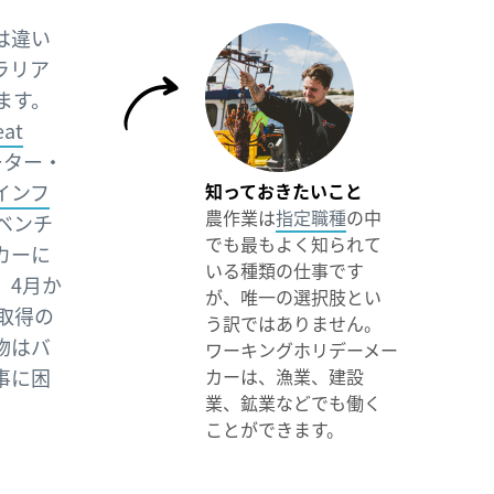
は違い
ラリア
ます。
at
ーター・
インフ
知っておきたいこと
農作業は
指定職種
の中
ベンチ
でも最もよく知られて
カーに
いる種類の仕事です
、4月か
が、唯一の選択肢とい
取得の
う訳ではありません。
物はバ
ワーキングホリデーメー
事に困
カーは、漁業、建設
業、鉱業などでも働く
ことができます。