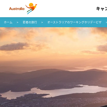
キャ
コンテンツへスキップ
フッターナビゲーションへスキップ
ホーム
若者の旅行
オーストラリアのワーキングホリデービザ