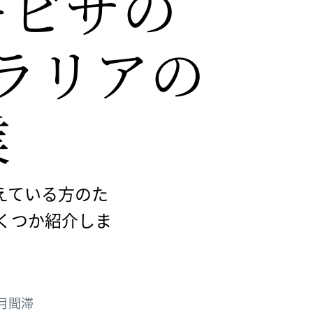
ビザの​
ラリアの​
業
えている方のた
くつか紹介しま
月間滞