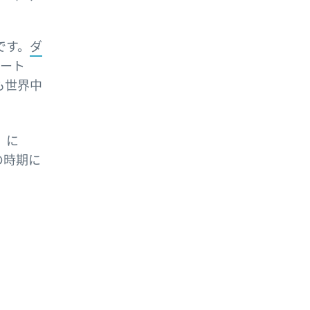
です。
ダ
ート
ーも世界中
。
）に
の時期に