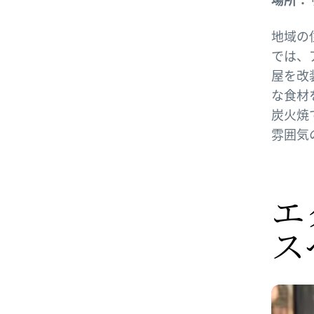
地域の
では、
屋を改
な食材
炭火焼
雰囲気
エ
ス