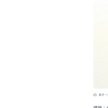
南オー
場所：