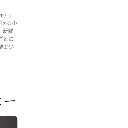
om）」
超える小
、新鮮
ごとに
温かい
ヒー