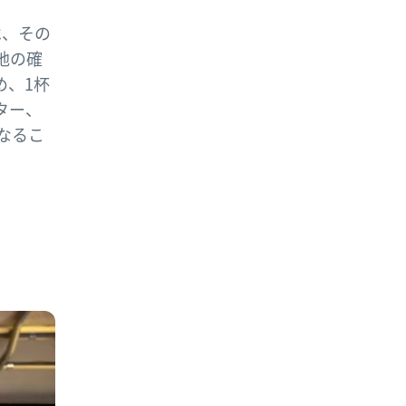
は、その
地の確
め、1杯
ター、
なるこ