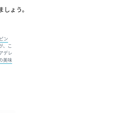
ましょう。
ピン
が、こ
アデレ
の美味
。