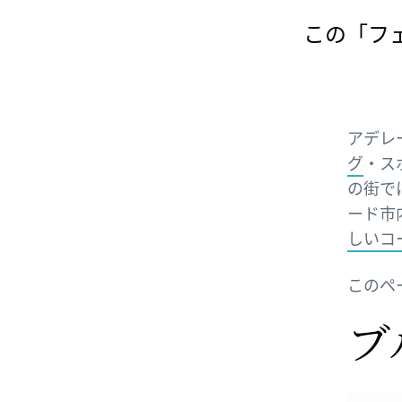
この「フ
アデレー
グ
・ス
の街で
ード市
しいコ
このペ
ブ