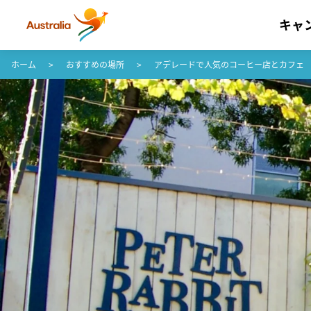
キャ
コンテンツへスキップ
フッターナビゲーションへスキップ
ホーム
おすすめの場所
アデレードで人気のコーヒー店とカフェ