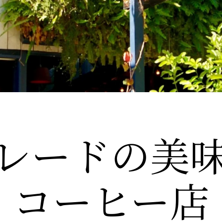
レードの
​美
コーヒー店