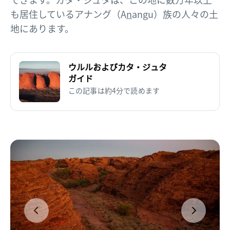
も居住しているアナング（A
n
angu）族の人々の土
地にあります。
ウルルおよびカタ・ジュタ
ガイド
この記事は約4分で読めます