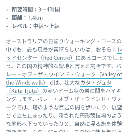
所要時間：
3～4時間
距離：
7.4km
レベル：
中級～上級
オーストラリアの日帰りウォーキング・コースの
中でも、最も風景が素晴らしいのは、おそらく
レ
ッドセンター（Red Centre）
にあるコースでしょ
う。この国の精神的な聖地と言える場所です。
バ
レー・オブ・ザ・ウインド・ウォーク（Valley of
the Winds walk）
では、壮大な
カタ・ジュタ
（Kata Tju
t
a）
の赤いドーム状の岩の間をハイキ
ングします。バレー・オブ・ザ・ウインド・ウォ
ークでは、塔のような巨岩の間を歩いたり、展望
台で立ち止まったり、隠された円形競技場のよう
な地形へ下っていったりと、自然に浸る旅を体験
できます。カタ・ジュタは、この地に数万年以上