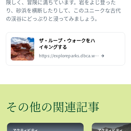
険しく、冒険に満ちています。岩をよじ登った
り、砂浜を横断したりして、このユニークな古代
の渓谷にどっぷりと浸ってみましょう。
ザ・ループ・ウォークをハ
イキングする
https://exploreparks.dbca.wa.gov.au/site/loop-and-natures-window
​その​他の​関連記事
アクティビティ
アクティビティ