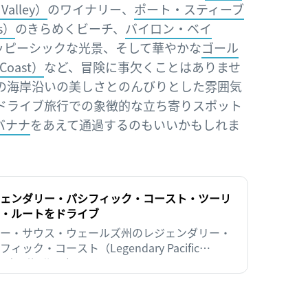
alley）
のワイナリー、
ポート・スティーブ
s）
のきらめくビーチ、
バイロン・ベイ
ッピーシックな光景、そして華やかな
ゴール
oast）
など、冒険に事欠くことはありませ
の海岸沿いの美しさとのんびりとした雰囲気
ドライブ旅行での象徴的な立ち寄りスポット
バナナ
をあえて通過するのもいいかもしれま
ェンダリー・パシフィック・コースト・ツーリ
・ルートをドライブ
ー・サウス・ウェールズ州のレジェンダリー・
フィック・コースト（Legendary Pacific
ast）は、世界レベルのワインから、輝くビーチ
記事は約8分で読めます
代雨林の遊歩道までがそろている、ドライブに
の場所です。