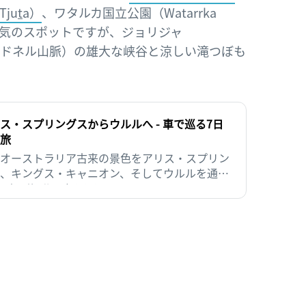
ju
t
a）
、ワタルカ国立公園（Watarrka
k）は人気のスポットですが、ジョリジャ
（西マクドネル山脈）の雄大な峡谷と涼しい滝つぼも
。
ス・スプリングスからウルルへ - 車で巡る7日
旅
オーストラリア古来の景色をアリス・スプリン
、キングス・キャニオン、そしてウルルを通り
ながらオーストラリアで人気のこのドライブ旅
記事は約8分で読めます
巡りましょう。