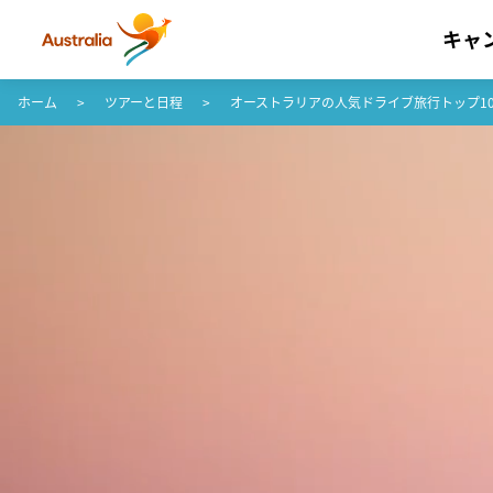
キャ
コンテンツへスキップ
フッターナビゲーションへスキップ
ホーム
ツアーと日程
オーストラリアの人気ドライブ旅行トップ1