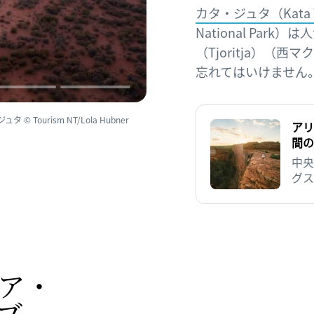
カタ・ジュタ（Kata T
National Par
（Tjoritja）
忘れてはいけません
ourism NT/Lola Hubner
アリ
間の
中央
グス
抜け
この
行で
ア・
​