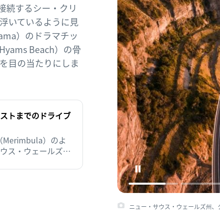
接続するシー・クリ
浮いているように見
ama）のドラマチッ
ms Beach）の骨
を目の当たりにしま
ストまでのドライブ
erimbula）のよ
ウス・ウェールズ州
re Coast）は、ホ
も多くの魅力にあふ
ニュー・サウス・ウェールズ州、クリフ