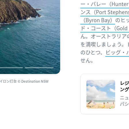
ー・バレー（Hunter V
ンス（Port Stephen
（Byron Bay）
のヒ
ド・コースト（Gold C
ん。オーストラリア
を満喫しましょう。
のひとつ、
ビッグ・
せん。
 © Destination NSW
レジ
ング
ニュ
パシ
Co
この
や古
最適