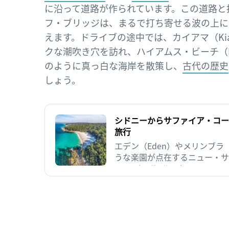
に沿って道路が作られています。この道路と
フ・ブリッジは、まるで打ち寄せる波の上に
えます。ドライブの途中では、カイアマ（Ki
クな潮吹き穴を訪れ、ハイアムス・ビーチ（Hya
のように真っ白な海岸を散策し、
古代の歴史
しょう。
シドニーからサファイア・コー
旅行
エデン（Eden）やメリンブラ（M
うな楽園が点在するニュー・サ
のサファイア・コースト（Sapphi
この記事は約6分で読めます
エール・ウォッチングのほかに
れた場所です。