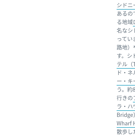
シドニ
あるの
る地域
名なシド
ってい
路地）
す。シ
テル（The
ド・ネ
ー・キー（
う。約
行きの
ラ・ハウス
Brid
Wharf 
散歩し