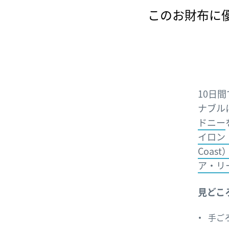
このお財布に
10日
ナブル
ドニー
イロン
Coast
ア・リ
見どこ
手ご