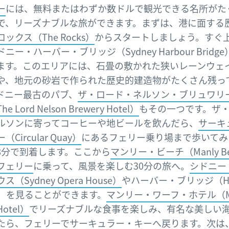
ー
には、無料またはわずか数ドルで観光できる名所がた
で、リーズナブルな旅ができます。まずは、港に面する
ロックス（The Rocks）
からスタートしましょう。すぐ
ニー・ハーバー・ブリッジ（Sydney Harbour Bridg
ます。このエリアには、石畳の敷かれた狭いレーンウェ
や、地元の砂岩で作られた歴史的建造物がたくさん残っ
ドニー最古のパブ、
ザ・ロード・ネルソン・ブリュワリ
 Lord Nelson Brewery Hotel）
もその一つです。ザ
ルソンに寄ってコーヒーや地ビールを飲んだら、
サーキ
Circular Quay）
にあるフェリー乗り場まで歩いてみ
8分で到着します。ここから
マンリー・ビーチ（Manly Be
フェリー
に乗って、風景を楽しむ30分の旅へ。
シドニー
（Sydney Opera House）
やハーバー・ブリッジ（Har
ge）を見ることができます。
マンリー・ワーフ・ホテル（Ma
Hotel）
でリーズナブルな食事を楽しみ、有名な美しい
たら、フェリーでサーキュラー・キーへ戻ります。次は