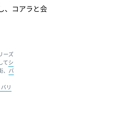
し、コアラと会
。
リーズ
して
シ
街、
バ
・バリ