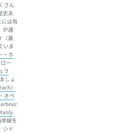
くさん
歴史あ
上には有
e）が通
イ（裏
ていま
ー・ホ
・ロー
ュラ
ましょ
ach）
・オペ
bour
nly
海岸線を
、シド