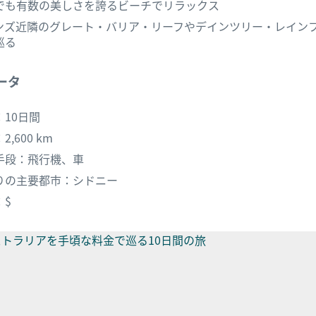
でも有数の美しさを誇るビーチでリラックス
ンズ近隣のグレート・バリア・リーフやデインツリー・レイン
巡る
ータ
：10日間
2,600 km
手段：飛行機、車
りの主要都市：シドニー
：$