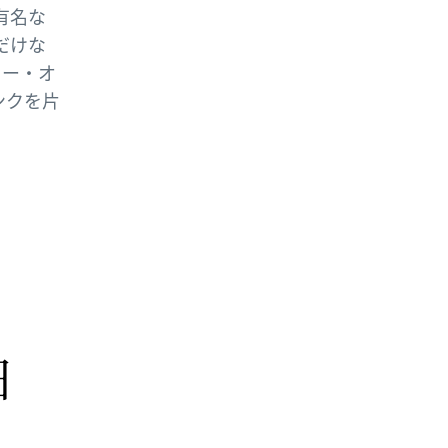
有名な
だけな
ニー・オ
ンクを片
日