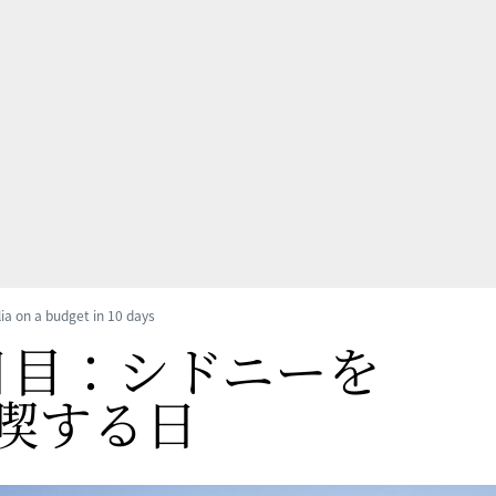
lia on a budget in 10 days
日目：シドニーを
喫する
​日