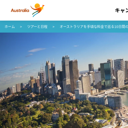
キャ
コンテンツへスキップ
フッターナビゲーションへスキップ
ホーム
ツアーと日程
オーストラリアを手頃な料金で巡る10日間