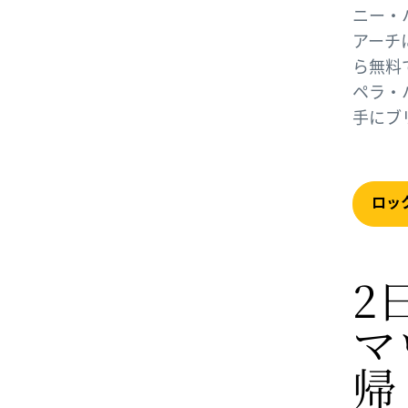
ニー・
アーチ
ら無料
ペラ・
手にブ
ロッ
2
マ
帰