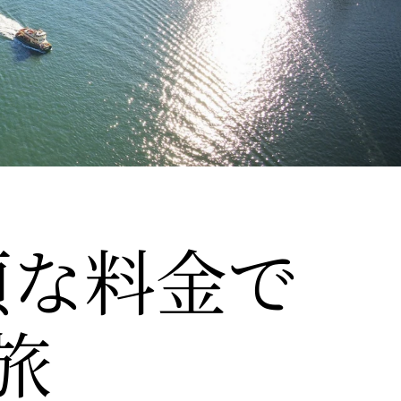
頃な
​料金で
​旅