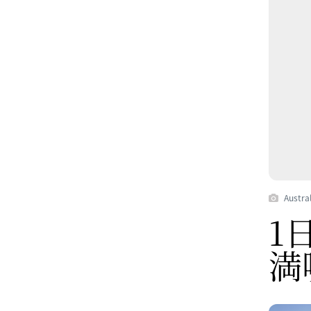
Austra
1
満