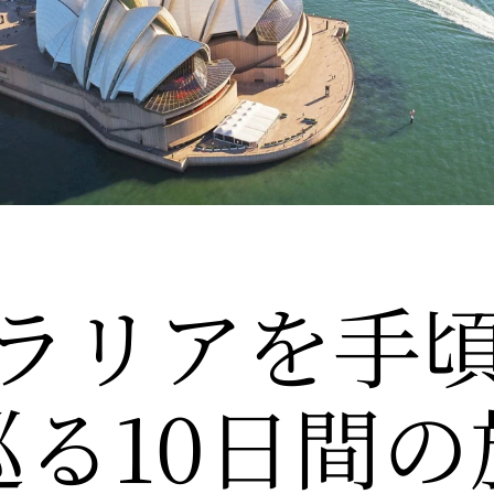
ラリアを
​手
巡る
​10日間の