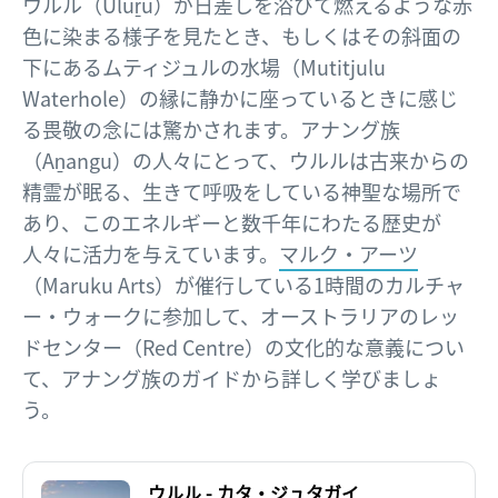
ウルル（Uluṟu）が日差しを浴びて燃えるような赤
色に染まる様子を見たとき、もしくはその斜面の
下にあるムティジュルの水場（Mutitjulu
Waterhole）の縁に静かに座っているときに感じ
る畏敬の念には驚かされます。アナング族
（Aṉangu）の人々にとって、ウルルは古来からの
精霊が眠る、生きて呼吸をしている神聖な場所で
あり、このエネルギーと数千年にわたる歴史が
人々に活力を与えています。
マルク・アーツ
（Maruku Arts）が催行している1時間のカルチャ
ー・ウォークに参加して、オーストラリアのレッ
ドセンター（Red Centre）の文化的な意義につい
て、アナング族のガイドから詳しく学びましょ
う。
ウルル - カタ・ジュタガイ