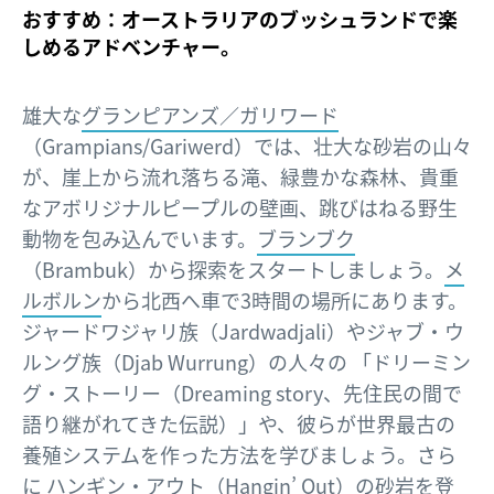
おすすめ：オーストラリアのブッシュランドで楽
しめるアドベンチャー。
雄大な
グランピアンズ／ガリワード
（Grampians/Gariwerd）では、壮大な砂岩の山々
が、崖上から流れ落ちる滝、緑豊かな森林、貴重
なアボリジナルピープルの壁画、跳びはねる野生
動物を包み込んでいます。
ブランブク
（Brambuk）から探索をスタートしましょう。
メ
ルボルン
から北西へ車で3時間の場所にあります。
ジャードワジャリ族（Jardwadjali）やジャブ・ウ
ルング族（Djab Wurrung）の人々の 「ドリーミン
グ・ストーリー（Dreaming story、先住民の間で
語り継がれてきた伝説）」や、彼らが世界最古の
養殖システムを作った方法を学びましょう。さら
に
ハンギン・アウト
（Hangin’ Out）の砂岩を登