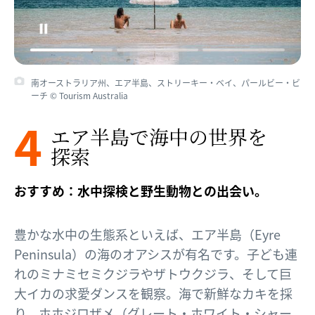
南オーストラリア州、エア半島、ストリーキー・ベイ、パールビー・ビ
ーチ © Tourism Australia
4
エア半島で​海中の​世界を​
探索
おすすめ：水中探検と野生動物との出会い。
豊かな水中の生態系といえば、エア半島（Eyre
Peninsula）の海のオアシスが有名です。子ども連
れのミナミセミクジラやザトウクジラ、そして巨
大イカの求愛ダンスを観察。海で新鮮なカキを採
り、ホホジロザメ（グレート・ホワイト・シャー