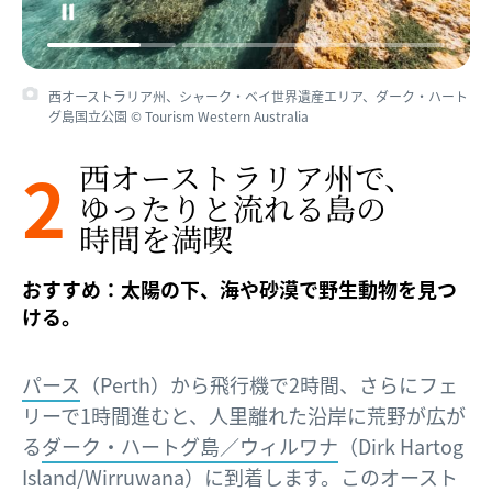
西オーストラリア州、シャーク・ベイ世界遺産エリア、ダーク・ハート
グ島国立公園 © Tourism Western Australia
2
西オーストラリア州で、​
ゆったりと​流れる​島の​
時間を​満喫
おすすめ：太陽の下、海や砂漠で野生動物を見つ
ける。
パース
（Perth）から飛行機で2時間、さらにフェ
リーで1時間進むと、人里離れた沿岸に荒野が広が
る
ダーク・ハートグ島／ウィルワナ
（Dirk Hartog
Island/Wirruwana）に到着します。このオースト