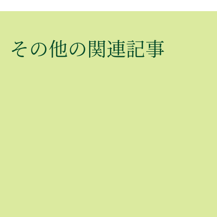
オーストラリアで
オースト
​その​他の​関連記事
サステナブルな観
海でのシ
光を楽しむポイン
リングで
ト8項目
と泳ごう
アクティビティ
アクティビティ