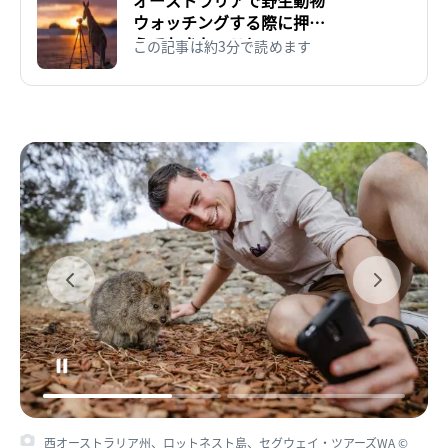
ウォッチングする際に押さ
えておきたいこと
この記事は約3分で読めます
西オーストラリア州、ロットネスト島、セグウェイ・ツアーズWA ©