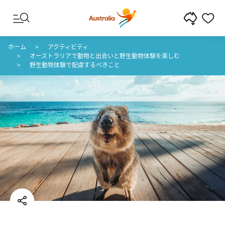
コンテンツへスキップ
フッターナビゲーションへスキップ
ホーム
アクティビティ
オーストラリアで動物と出会いと野生動物体験を楽しむ
野生動物体験で配慮するべきこと