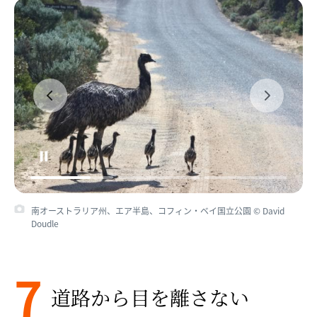
南オーストラリア州、エア半島、コフィン・ベイ国立公園 © David
Doudle
7
道路から​目を​離さない​