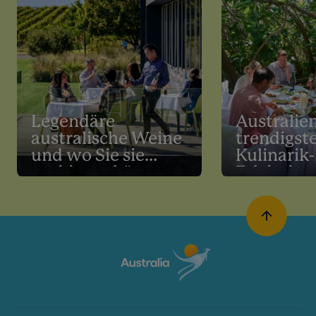
Legendäre
Australie
australische Weine
trendigst
und wo Sie sie
Kulinarik-
probieren können
Erlebniss