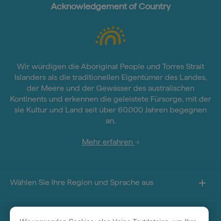
Acknowledgement of Country
Wir würdigen die Aboriginal People und Torres Strait
Islanders als die traditionellen Eigentümer des Landes,
der Meere und der Gewässer des australischen
Kontinents und erkennen die geleistete Fürsorge, mit der
sie Kultur und Land seit über 60.000 Jahren begegnen
an.
Mehr erfahren
Wählen Sie Ihre Region und Sprache aus
Sie finden uns auf