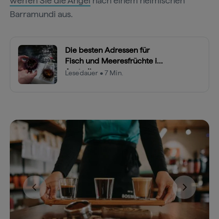
werfen Sie die Angel
nach einem heimischen
Barramundi aus.
Die besten Adressen für
Fisch und Meeresfrüchte in
Australien
Lesedauer • 7 Min.