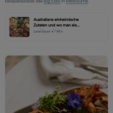
beispielsweise das
Big Esso
in
Melbourne
.
Australiens einheimische
Zutaten und wo man sie
probieren kann
Lesedauer • 7 Min.