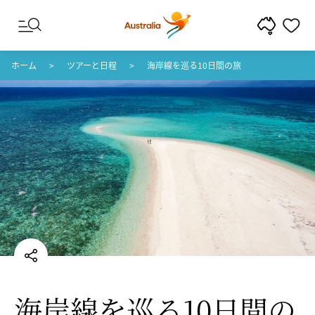
コンテンツへスキップ
フッターナビゲーションへスキップ
ホーム
ツアーと日程
海岸線を巡る10日間の旅
海岸線を
​巡る
​10日間の