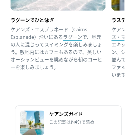
ラグーンでひと泳ぎ
ラスティ
ケアンズ・エスプラネード（Cairns
ケアンズ
Esplanade）沿いにある
ラグーン
で、地元
ズ・マー
の人に混じってスイミングを楽しみましょ
エキゾチ
う。敷地内にはカフェもあるので、美しい
ン、シーフ
オーシャンビューを眺めながら朝のコーヒ
並んでい
ーを楽しみましょう。
ファッシ
います。
ケアンズガイド
この記事は約4分で読めます