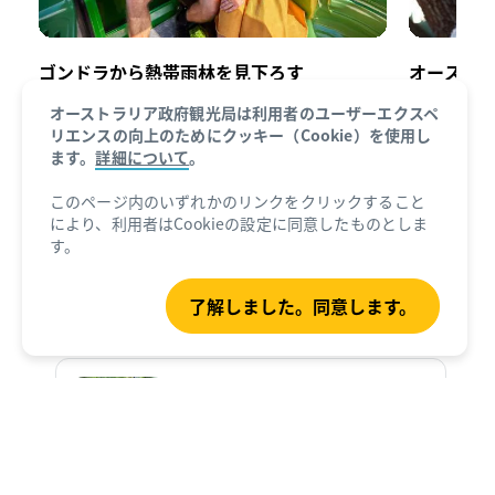
ゴンドラから熱帯雨林を見下ろす
オースト
キュランダ・スカイレール
（Kuranda
キュラン
オーストラリア政府観光局は利用者のユーザーエクスペ
Skyrail）に乗り込み、眼下に広がる世界最
（Kurand
リエンスの向上のためにクッキー（Cookie）を使用し
ます。
詳細について
。
古の熱帯雨林を眺めましょう。デインツリ
通りオー
ー・レインフォレスト（Daintree
コアラが
このページ内のいずれかのリンクをクリックすること
Rainforest）の樹冠を見下ろしながら進み
も、クオ
により、利用者はCookieの設定に同意したものとしま
ますが、途中下車して周辺を散策できま
ど、ユニ
す。
す。滝やシダの庭園、巨木などを見て回り
の施設で
ましょう。
珍しい動
了解しました。同意します。
キュランダガイド
この記事は約4分で読めます