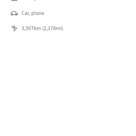
car, plane
3,507km (2,178mi)