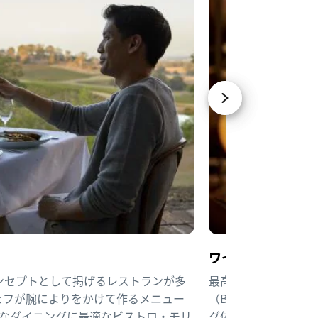
ワイン生産の様子
ンセプトとして掲げるレストランが多
最高のワインテイス
ェフが腕によりをかけて作るメニュー
（Brokenwoo
クなダイニングに最適な
ビストロ・モリ
グ体験では、カナッ