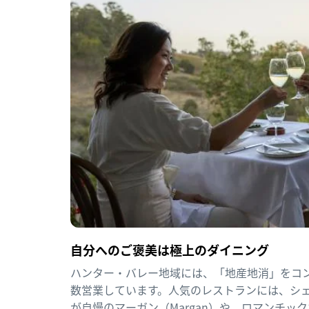
自分へのご褒美は極上のダイニング
ハンター・バレー地域には、「地産地消」をコ
数営業しています。人気のレストランには、シ
が自慢の
マーガン
（Margan）や、ロマンチッ