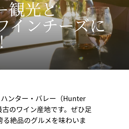
ー観光と
​ワインチーズに
！
ンター・バレー（Hunter
ア最古のワイン産地です。ぜひ足
誇る絶品のグルメを味わいま