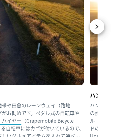
ハンター・バレー
地帯や田舎のレーンウェイ（路地
ハンター・バレーに
グがお勧めです。ペダル式の自転車や
の熱気球ツアー（1時
・ハイヤー
（Grapemobile Bicycle
ル（Lovedale）、
できる自転車にはカゴが付いているので、
ドの上空を熱気球で散
味しいグルメアイテムを入れて運べま
House Winer